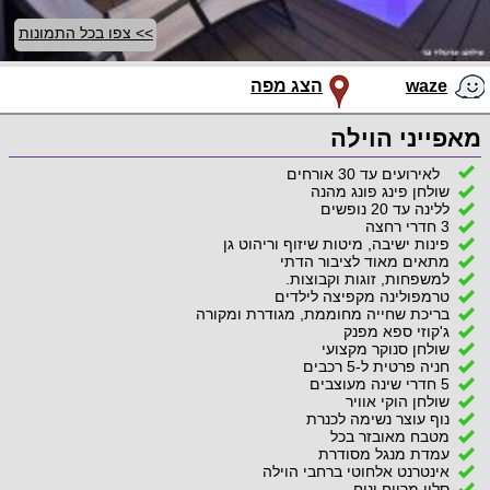
>> צפו בכל התמונות
waze
הצג מפה
מאפייני הוילה
לאירועים עד 30 אורחים
שולחן פינג פונג מהנה
ללינה עד 20 נופשים
3 חדרי רחצה
פינות ישיבה, מיטות שיזוף וריהוט גן
מתאים מאוד לציבור הדתי
למשפחות, זוגות וקבוצות.
טרמפולינה מקפיצה לילדים
בריכת שחייה מחוממת, מגודרת ומקורה
ג'קוזי ספא מפנק
שולחן סנוקר מקצועי
חניה פרטית ל-5 רכבים
5 חדרי שינה מעוצבים
שולחן הוקי אוויר
נוף עוצר נשימה לכנרת
מטבח מאובזר בכל
עמדת מנגל מסודרת
אינטרנט אלחוטי ברחבי הוילה
סלון מרווח ונוח