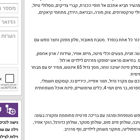
מהעיר תביא אתכם אל חופי הכנרת, קברי צדיקים, מסלולי טיול,
לי טרקטורונים, צוק מנרה, הבניאס, הירדן, מתחמי קיאקים,
שכור כל אחת בנפרד. מטבח מאובזר, סלון מפנק וחצר נופש עם
ה זוגית, מצעים וכלי מיטה, מיזוג אוויר, שידות / ארון אחסון,
הסלון של הווילה מרווח ונוח. יש בסלון פינת ישיבה נוחה, מסך גדול 65 אינטש, ממיר יס עם מבחר
יסית.
 עם מקרר גדול, תנור אפייה, כיריים גז, קומקום חשמלי,
מיקרוגל, דלפק אכילה, מכונת אספרסו, בר מים תמי 4, כלים שימושיים, פינת אוכל משפחתית
ק
פש מטופחת ומהנה עם בריכה פרטית מחוממת ומקורה בעונה
בה, שולחן פינג פונג, שולחן סנוקר, שולחן כדורגל, הוקי אוויר,
גישה לנכים
וילה עם שו
וילות לצילו