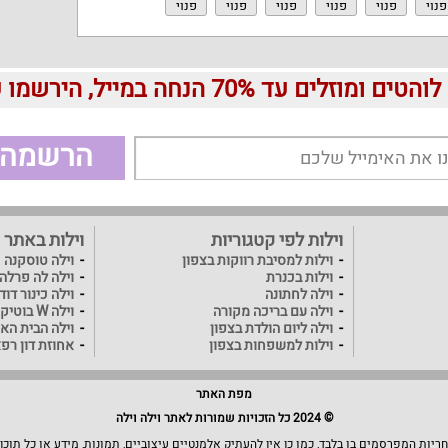
פנוי
פנוי
פנוי
פנוי
פנוי
פנוי
עד 70% הנחה במייל, הירשמו עכשיו בחינם:
הרשמה
וילות לפי קטגוריות
וילות באתר
וילות למסיבת רווקות בצפון
וילה טוסקנה
וילות בכנרת
וילה לה פרלה
וילה לחתונה
וילה כינור דו
וילה עם בריכה מקורה
וילה W בוטיק
וילה ליום הולדת בצפון
וילה הבית האו
וילות למשפחות בצפון
אחוזת דון רפ
מפת האתר
© 2024 כל הזכויות שמורות לאתר וילה וילה
יות המפרסמים בו בלבד, כמו כן אין להעתיק אלמנטיים עיצוביים, תמונות, מידע או כל תוכן