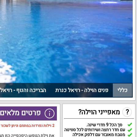
כללי
פנים הוילה - רויאל כנרת
הבריכה והנוף - רויאל
?
מאפייני הוילה?
פרטים מלאים ע
סך הכל 9 חדרי שינה.
2 וילות נפרדות במתחם ו
ניתן לשכור 
עם חדר רחצה ושירותים לכל סוויטה
מטבח מאובזר עם דלפק אכילה
את וילת הנופש היפהפייה הזו תמ