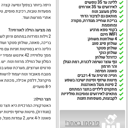
ללינה עד 35 נופשים
היפה ביותר בצפון! נסיעה קצרה 
לאירועים עד 35 אורחים
מסעדות טובות, רכיבת סוסים, טיו
סלון מעוצב ונוח
מותאם גם לציבור הדתי
אתרי מורשת ועוד.
בריכת שחייה מגודרת, מקורה
ומחוממת
ג'קוזי ספא מרגיע
מה מציעה הוילה לאורחיה
?
WIFI חינם
2 וילות נפרדות במתחם וניתן ל
4 שולחנות משחק:
בריכה, סאונה, שולחן סנוקר ועוד.
שולחן פינג פונג
שולחן סנוקר
הלינה היא בסוויטות זוגיות עם מיט
שולחן הוקי
מסך טלוויזיה 42 אינטש וממיר יס. בתיאום מראש יסופקו מזרנים לילדים או לול.
כדורגל שולחן
נוף עוצר נשימה לכנרת, רמת הגולן
והר חרמון
סרטים וערוצים, מערכת שמע בס
סאונה חמימה
מטבח מאובזר ונוח יעמוד לרשותכם
חנייה פרטית עד 4 רכבים
מיטות שיזוף ופינות ישיבה בשפע
2 פינות מנגל מאורגנות
ל-8 סועדים.
מתקנים לילדים בחצר המתחם
מתאים לאירועים ומסיבות סולידיות
לקבוצות, משפחות וזוגות
חצר הוילה
:
האטרקציה המרכזית היא חצר נו
(מגודרת), מיטות שיזוף ופינות ישי
סאונה ל-4 איש, 2 עמדות מנגל, טרמפולינה, מתקני משחק לילדים, נוף מרהיב.
פרסמו באתר!