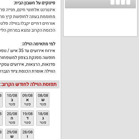
פינוקים על חשבון הבית
:
אינטרנט אלחוטי חינם,
חנייה פר
מחוממת בעונה לחופשת קיץ מהנ
אורחים דתיים יקבלו בווילה פלט
הכנסת הקרוב נמצא במרחק הליכ
למי מתאימה הוילה
:
אירוח אירועים עד 35 איש / נופש עם לינה עד 35 איש.
חופשה מפנקת בצפון למשפחות, ז
סדנאות, הרצאות, אירועים עסקיים
הווילה אוסרת הכנסת ציוד הגברה
תפוסת הוילה לחודש הקרוב:
8
10/08
09/08
08/08
ש
א
ב
פנוי
פנוי
פנוי
8
20/08
19/08
18/08
ג
ד
ה
פנוי
פנוי
פנוי
8
29/08
28/08
ו
ש