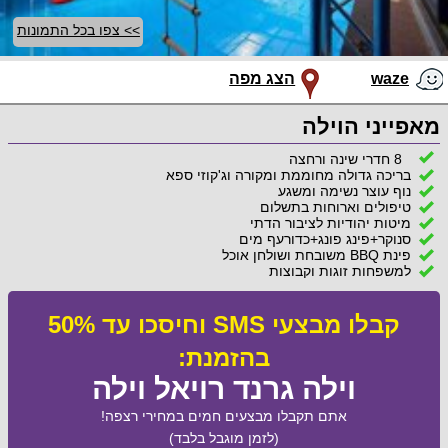
>> צפו בכל התמונות
waze
הצג מפה
מאפייני הוילה
8 חדרי שינה ורחצה
בריכה גדולה מחוממת ומקורה וג'קוזי ספא
נוף עוצר נשימה ומשגע
טיפולים וארוחות בתשלום
מיטות יהודיות לציבור הדתי
סנוקר+פינג פונג+כדורעף מים
פינת BBQ משובחת ושולחן אוכל
למשפחות זוגות וקבוצות
קבלו מבצעי SMS וחיסכו עד 50%
בהזמנת:
וילה גרנד רויאל וילה
אתם תקבלו מבצעים חמים במחירי רצפה!
(לזמן מוגבל בלבד)