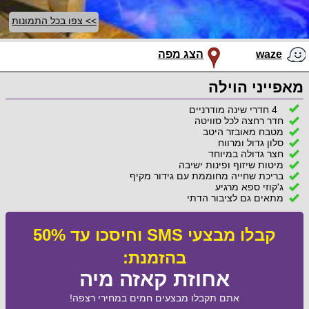
>> צפו בכל התמונות
waze
הצג מפה
מאפייני הוילה
4 חדרי שינה מודרניים
חדר רחצה לכל סוויטה
מטבח מאובזר היטב
סלון גדול ומרווח
חצר גדולה במיוחד
מיטות שיזוף ופינות ישיבה
בריכת שחייה מחוממת עם גידור מקיף
ג'קוזי ספא מרגיע
מתאים גם לציבור הדתי
קבלו מבצעי SMS וחיסכו עד 50%
בהזמנת:
אחוזת קאזה מיה
אתם תקבלו מבצעים חמים במחירי רצפה!