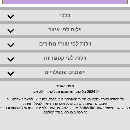
כללי
וילות לפי איזור
וילות לפי טווחי מחירים
וילות לפי קטגוריות
יישובים פופולריים
מפת האתר
© 2024 כל הזכויות שמורות לאתר וילה וילה
כל המידע באתר נמצא באחריות המפרסמים בו בלבד, כמו כן אין להעתיק אלמנטיים
עיצוביים, תמונות, מידע או כל תוכן אחר השייך לבעלי האתר.
כל העושה שימוש באתר "VillaVilla" אחראי למעשיו, האתר לא יהיה אחראי לתוצאות ובנוסף
כל הכתוב בו הוא בגדר המלצה.