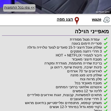
>> צפו בכל התמונות
waze
הצג מפה
מאפייני הוילה
עמדת מנגל מסודרת
פטריית חימום בעונה
שולחן אוכל חיצוני ל-15 סועדים לצעד טלויזיה גדולה
3 חדרי רחצה מפנקים
חיבור לממירי HOT + NETFLIX
מטבח חיצוני מאובזר
בריכת שחייה מחוממת, מגודרת ומקורה
פינות ישיבה, מיטות שיזוף, ריהוט גן
לאירועים עד 70 אורחים
שולחן פינג פונג מהנה
סלון מרווח ונוח
מטבח מאובזר בכל
אינטרנט אלחוטי ברחבי המתחם
ללינה עד 12 נופשים
מתאים למפשחות, קבוצות, זוגות ואירועים סולידיים
3 חדרי שינה מעוצבים
משחקי קופסא, מתנפחים ופלייסטיישן בתיאום מראש
ג'קוזי ספא גדול במיוחד ל-12 אנשים
ערסל