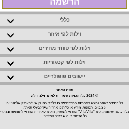
הרשמה
כללי
וילות לפי איזור
וילות לפי טווחי מחירים
וילות לפי קטגוריות
יישובים פופולריים
מפת האתר
© 2024 כל הזכויות שמורות לאתר וילה וילה
כל המידע באתר נמצא באחריות המפרסמים בו בלבד, כמו כן אין להעתיק אלמנטיים
עיצוביים, תמונות, מידע או כל תוכן אחר השייך לבעלי האתר.
כל העושה שימוש באתר "VillaVilla" אחראי למעשיו, האתר לא יהיה אחראי לתוצאות ובנוסף
כל הכתוב בו הוא בגדר המלצה.