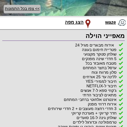
>> צפו בכל התמונות
waze
הצג מפה
מאפייני הוילה
אירוח מבוגרים מגיל 24
פטריית חימום בעונה
שולחן סנוקר מקצועי
5 חדרי שינה מפנקים
מטבח מאובזר בכל
ערסל בחצר המתחם
סלון מרווח ונוח
ללינה עד 25 אורחים
חיבור לממירי YES
חיבור ל-NETFLIX
ג'קוזי ספא ל-7 אנשים
מתאים לציבור הדתי
אינטרנט אלחוטי ברחבי המתחם
אירוח דרוזי מפנק
3 חדרי רחצה מעוצבים + 2 חדרי שירותים
חדר קריוקי + מערכת קריוקי
שולחן גינה ל-16 סועדים
טרמפולינה וכדורגל לילדים
מיטות שיזוף, ריהוט גן ופינות ישיבה