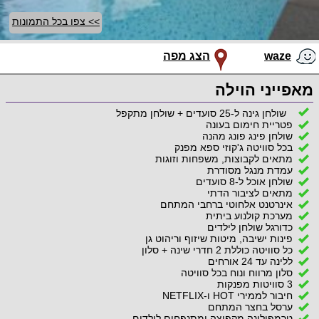
>> צפו בכל התמונות
waze
הצג מפה
מאפייני הוילה
שולחן גינה ל-25 סועדים + שולחן מתקפל
פטריית חימום בעונה
שולחן פינג פונג מהנה
בכל סוויטה ג'קוזי ספא מפנק
מתאים לקבוצות, משפחות וזוגות
עמדת מנגל מסודרת
שולחן אוכל ל-8 סועדים
מתאים לציבור הדתי
אינרטנט אלחוטי ברחבי המתחם
מערכת קולנוע ביתית
כדורגל שולחן לילדים
פינות ישיבה, מיטות שיזוף וריהוט גן
כל סוויטה כוללת 2 חדרי שינה + סלון
ללינה עד 24 אורחים
סלון מרווח ונוח בכל סוויטה
3 סוויטות מפנקות
חיבור לממירי HOT ו-NETFLIX
ערסל בחצר המתחם
טרמפולינה מקפיצה ומתנפחים לילדים