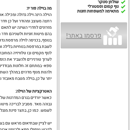
שולחן סנוקר
נוף קסום ופסטורלי
מה בוילה פור יו:
מתאימה למשפחות וזוגות
הוילה הינה וילה גדולה ומכילה אר
רחצה מעוצב ומהודר ועל כן חדר 
מזרונים לחדרי השינה יש לתאם ז
בהם מיטות זוגיות ולשניהם חדר
פרסמו באתר!
בנוסף, בכניסה לוילה מרפסת גדו
לשבת במרפסת בנוחיות בלילה וה
לנוף מקסים ובו טלוויזיה המחוב
לערוך טורנירים ולהעביר את הזמן
ספא- במתחם זה חלונות מבודדים
ולהנות מנוף מדהים במהלך השתכ
יתר על כן, בוילה מטבח מאובזר ו
האטרקציות של הוילה:
כאשר יורדים בגרם המדרגות של 
גבוהה מאד. מסביב לבריכה מיטות
לשמש. כמו כן, בחצר פינת מנגל 
יש לציין שבתיאום מראש עם בעל ה
לקבוע טיפולי ספא ולהזמין ארוח