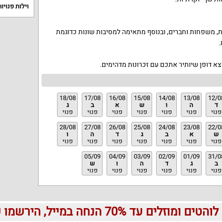
וילות פנויות
, משפחות וחברים, ובנוסף מתאימה למסיבות שונות כדוגמת
.
יוצא דופן שיותיר אתכם עם זכרונות מדהימים.
18/08
17/08
16/08
15/08
14/08
13/08
12/0
ד
ה
ו
ש
א
ב
ג
פנוי
פנוי
פנוי
פנוי
פנוי
פנוי
פנוי
28/08
27/08
26/08
25/08
24/08
23/08
22/0
ש
א
ב
ג
ד
ה
ו
פנוי
פנוי
פנוי
פנוי
פנוי
פנוי
פנוי
05/09
04/09
03/09
02/09
01/09
31/0
ב
ג
ד
ה
ו
ש
פנוי
פנוי
פנוי
פנוי
פנוי
פנוי
עד 70% הנחה במייל, הירשמו עכשיו בחינם: