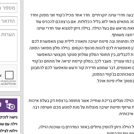
בעה חדרי שינה יוקרתיים. חדר אחד מכיל ג'קוזי זוגי מפנק וחדר
זה מתאים מאד לזוג בליל הכלולות. אם ברצונכם להכניס עוד
את מראש עם בעל הוילה. בוילה ניתן למצוא שני חדרי שינה
 רחצה משותף.
לה ופתוחה ובה פינות ישיבה ותאורה לילית שהן מאפשרת לכם
ן מאפשרת לכם להנות מהנוף הקסום. בוילה סלון מפואר הפונה
רת לכבלים, בין תחומי הסלון שולחן סנוקר מקצועי המאפשר
 כמו שצריך. מעבר לכך, בסלון קיימת יציאה אל מתחם הג'קוזי
 ואטומים, דבר שמונע חדירת קור ורעש ומאפשר לכם להתבונן
שכותכם בג'קוזי המפנק.
בסמוך אליו פינת אוכל.
הוילה מגלים בריכת שחייה אשר מחופה ברצפת דק בעלת איכות
ק
 שיזוף ופינות ישיבה מוצלות על מנת למנוע מכם חשיפה רבה
איכותית.
גישה לנכים
וילה עם שו
וילה ניתן להזמין טיולים באזור המדהים בו שוכנת הוילה,
וילות לצילו
ות שף יוקרתיות.