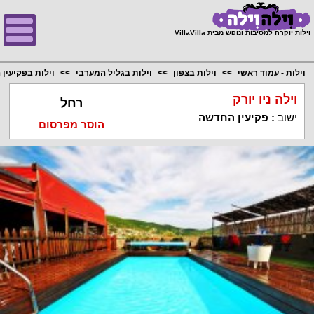
;
וילות יוקרה למסיבות ונופש מבית VillaVilla
וילות - עמוד ראשי
וילות בצפון
וילות בגליל המערבי
וילות בפקיעין
וילה ניו יורק
רחל
ישוב
:
פקיעין החדשה
הוסר מפרסום