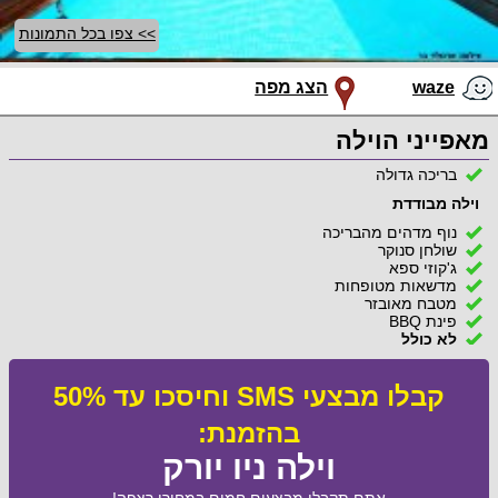
>> צפו בכל התמונות
waze
הצג מפה
מאפייני הוילה
בריכה גדולה
וילה מבודדת
נוף מדהים מהבריכה
שולחן סנוקר
ג'קוזי ספא
מדשאות מטופחות
מטבח מאובזר
פינת BBQ
לא כולל
קבלו מבצעי SMS וחיסכו עד 50%
בהזמנת:
וילה ניו יורק
אתם תקבלו מבצעים חמים במחירי רצפה!