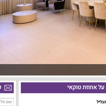
על אחוזת טוקאי
פ
הגליל