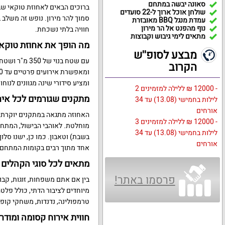
סאונה יבשה במתחם
ברוכים הבאים לאחוזת טוקאי שב
שולחן אוכל ארוך ל-22 סועדים
סמוך להר מירון. נופש זה משלב 
עמדת מנגל BBQ מאובזרת
נוף מהפנט אל הר מירון
חוויה בלתי נשכחת.
מתאים לימי גיבוש וקבוצות
מה הופך את אחוזת טוקא
מבצע לסופ''ש
הקרוב
ומציע סידורי שינה מגוונים לנוח
- 12000 ₪ ללילה למזמינים 2
מתקנים שגורמים לכל איר
לילות בחמישי (13.08) עד 34
אורחים
- 12000 ₪ ללילה למזמינים 3
לילות בחמישי (13.08) עד 34
בשבת) וטאבון. כמו כן, ישנו סלו
אורחים
אחד מתוך רבים בקומות המתחם
מתאים לכל סוגי הקהלים
פרסמו באתר!
בין אם אתם משפחות, זוגות, קבו
מיוחדים לציבור הדתי, כולל פלט
טרמפולינה, נדנדות, משחקי קופס
חווית אירוח קסומה ומודר