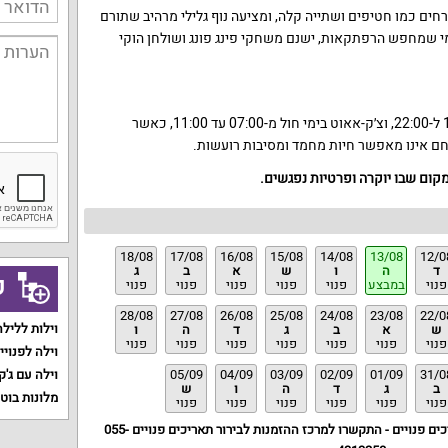
ים כמו חטיפים ושתייה קלה, ומציעה נוף גלילי מרהיב שתורם
י שמחפש הרפתקאות, ישנם משחקי פינג פונג ושולחן הוקי
צ׳ק-אין מתבצע בין השעות 15:00 ל-22:00, וצ׳ק-אאוט בימי חול מ-07:00 עד 11:00, כאשר
מקום שבו יוקרה ופרטיות נפגשים.
18/08
17/08
16/08
15/08
14/08
13/08
12/0
ד
ה
ו
ש
א
ב
ג
ק
פנוי
במבצע
פנוי
פנוי
פנוי
פנוי
פנוי
28/08
27/08
26/08
25/08
24/08
23/08
22/0
וילות ללילה
ש
א
ב
ג
ד
ה
ו
פנוי
פנוי
פנוי
פנוי
פנוי
פנוי
פנוי
וילה לפנויי
31/0
01/09
02/09
03/09
04/09
05/09
וילה עם ג'ק
ב
ג
ד
ה
ו
ש
מלונות בוט
פנוי
פנוי
פנוי
פנוי
פנוי
פנוי
ים פנויים - התקשרו למרכז ההזמנות לבירור תאריכים פנויים
055-