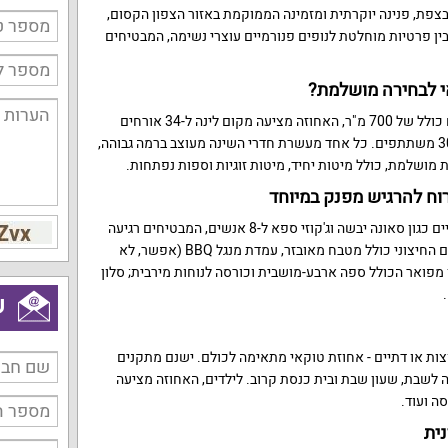
צפת, פנינה יוקרתית ומזמינה הממוקמת באזור הצפון הקסום,
בין פרטיות מוחלטת לנופים פנורמיים עוצרי נשימה, המבטיחים
י לבחירה מושלמת?
עם שטח בנוי של 350 מ"ר ושטח כולל של 700 מ"ר, האחוזה מציעה מקום לינה ל-34 אורחים
ומאפשרת אירועים פרטיים עד 30 משתתפים. כל אחד מעשרת חדרי השינה מעוצב ברמה גבוהה,
ות מושלמת, כולל מיטות יחיד, מיטות זוגיות וספות נפתחות.
וח להרגיש מפנק במיוחד
האחוזה מתגאה במתקנים יוקרתיים כגון סאונה יבשה וג'קוזי ספא ל-8 אנשים, המבטיחים רגיעה
מוחלטת. לאוהבי הבישול, המתחם החיצוני כולל מטבח מאובזר, עמדת מנגל BBQ (אפשר, לא
ן מפואר הכולל ספה ארבע-מושבית וכורסה לנוחות מירבית; סלון
.
ש
צות או דתיים - אחוזת טוקאי מתאימה לכולם. ישנם מתקנים
ה לשבת, שעון שבת ובית כנסת קרוב. לילדים, האחוזה מציעה
ה ועוד.
נית