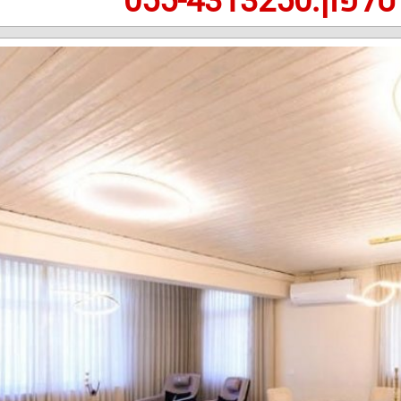
טלפון:055-4313250