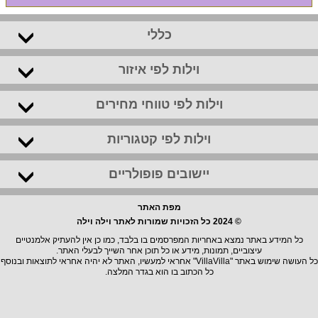
כללי
וילות לפי איזור
וילות לפי טווחי מחירים
וילות לפי קטגוריות
יישובים פופולריים
מפת האתר
© 2024 כל הזכויות שמורות לאתר וילה וילה
כל המידע באתר נמצא באחריות המפרסמים בו בלבד, כמו כן אין להעתיק אלמנטיים
עיצוביים, תמונות, מידע או כל תוכן אחר השייך לבעלי האתר.
כל העושה שימוש באתר "VillaVilla" אחראי למעשיו, האתר לא יהיה אחראי לתוצאות ובנוסף
כל הכתוב בו הוא בגדר המלצה.