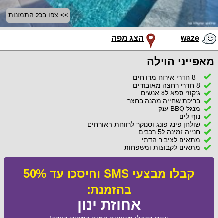
>> צפו בכל התמונות
waze
הצג מפה
מאפייני הוילה
8 חדרי אירוח מרווחים
8 חדרי רחצה מאובזרים
ג'קוזי ספא ל8 אנשים
בריכת שחייה מהנה בחצר
מנגל BBQ ענק
נוף לים
שולחן פינג פונג וסנוקר לרווחת האורחים
חנייה זמינה ל5 רכבים
מתאים לציבור הדתי
מתאים לקבוצות ומשפחות
קבלו מבצעי SMS וחיסכו עד 50%
בהזמנת:
אחוזת ינון
אתם תקבלו מבצעים חמים במחירי רצפה!