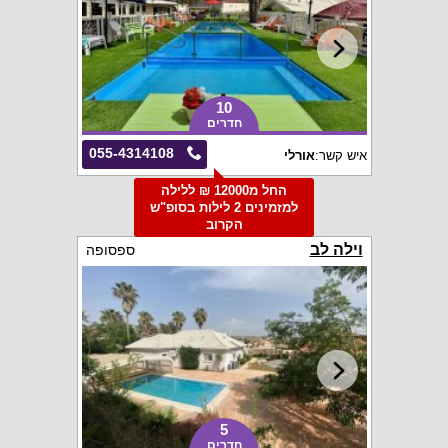
10
חדרים
055-4314108
איש קשר:
אורלי
החל מ12000 ₪ ללילה
למזמינים 2 לילות בסופ"ש
הקרוב
וילה לב
ספסופה
5
חדרים