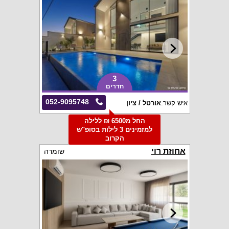
3
חדרים
052-9095748
איש קשר:
אורטל / ציון
החל מ6500 ₪ ללילה
למזמינים 3 לילות בסופ"ש
הקרוב
אחוזת רוי
שומרה