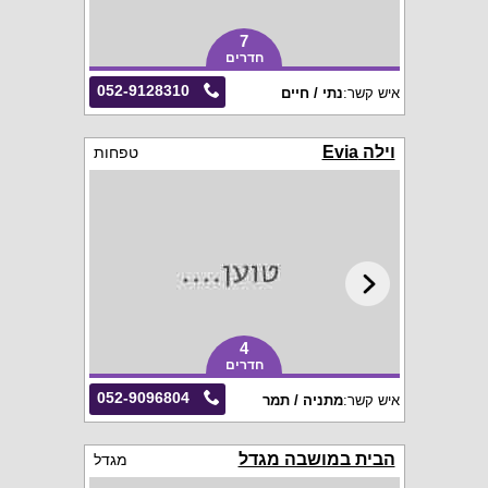
7
חדרים
052-9128310
איש קשר:
נתי / חיים
וילה Evia
טפחות
4
חדרים
052-9096804
איש קשר:
מתניה / תמר
הבית במושבה מגדל
מגדל