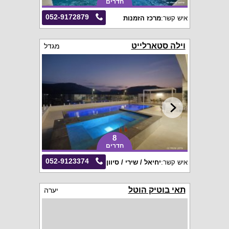
חדרים
052-9172879
איש קשר:
מרכז הזמנות
וילה סטארלייט
מגדל
8
חדרים
052-9123374
איש קשר:
יחיאל / שירי / סיוון
תאי בוטיק הוטל
יערה