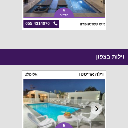
5
חדרים
055-4314070
איש קשר:
עופרה
איש קשר:
מרכ
וילות בצפון
וילה אריסטו
אליפלט
5