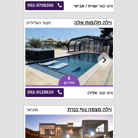
052-9708300
איש קשר:
שגית / אבישי
וילה חלומות אלה
חצור הגלילית
6
חדרים
052-9128610
איש קשר:
אלירן
וילה מצפה נוף כנרת
מע'אר