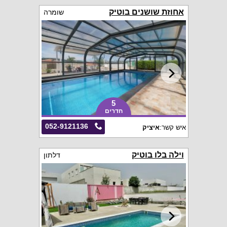
אחוזת שושנים בוטיק
שומרה
5
חדרים
052-9121136
איש קשר:
איציק
וילה בלו בוטיק
דלתון