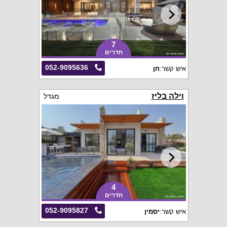
7
חדרים
052-9095636
איש קשר:
חן
וילה בליז
מגדל
4
חדרים
052-9095827
איש קשר:
יסמין