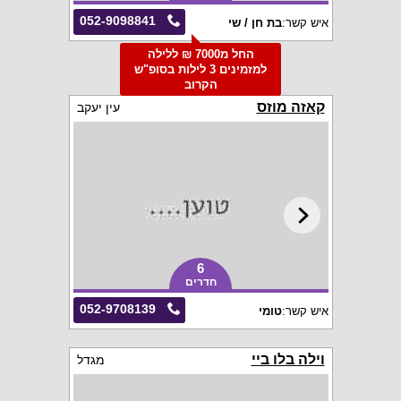
052-9098841
איש קשר:
בת חן / שי
החל מ7000 ₪ ללילה
למזמינים 3 לילות בסופ"ש
הקרוב
קאזה מוזס
עין יעקב
6
חדרים
052-9708139
איש קשר:
טומי
וילה בלו ביי
מגדל