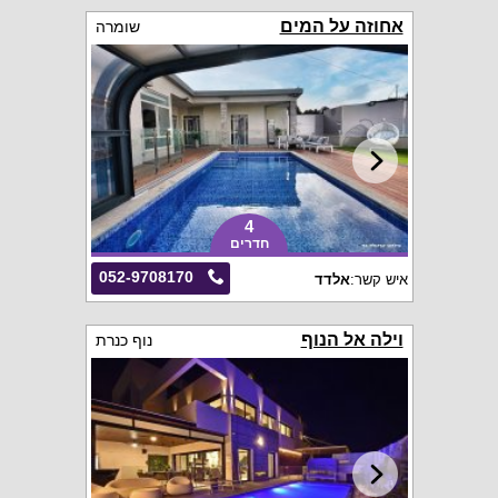
אחוזה על המים
שומרה
4
חדרים
052-9708170
איש קשר:
אלדד
וילה אל הנוף
נוף כנרת