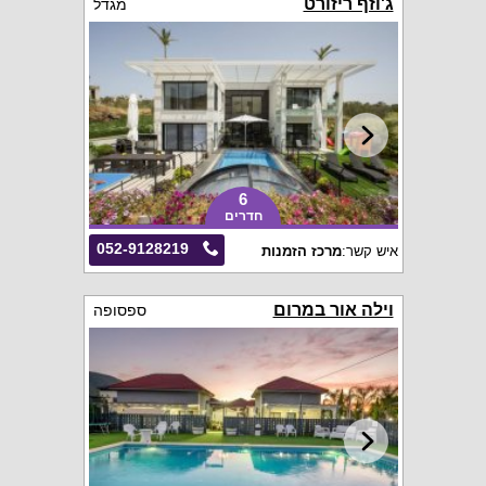
ג'וזף ריזורט
מגדל
6
חדרים
052-9128219
איש קשר:
מרכז הזמנות
וילה אור במרום
ספסופה