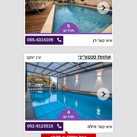
5
חדרים
055-4314109
איש קשר:
רן
אחוזת סנטוריני
עין יעקב
4
חדרים
052-9123515
איש קשר:
הילה