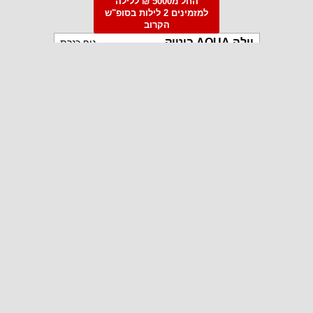
החל מ5000 ₪ ללילה
למזמינים 2 לילות בסופ"ש
הקרוב
וילה AQUA בוטיק
נוף כנרת
5
חדרים
052-9708121
איש קשר:
עמית / בר
וילה ערמון
אילת