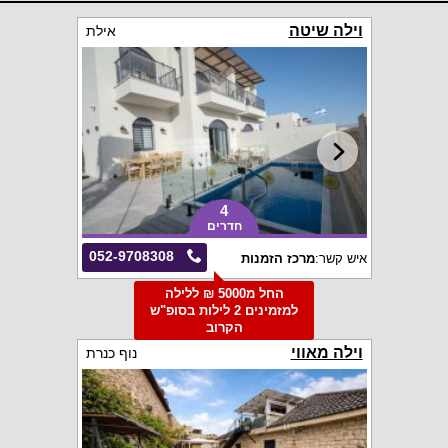
וילה שיטה
אילת
4
חדרים
052-9708308
איש קשר:
מרכז הזמנות
החל מ5000 ₪ ללילה
למזמינים 2 לילות בסופ"ש
הקרוב
וילה מאווי
נוף כנרת