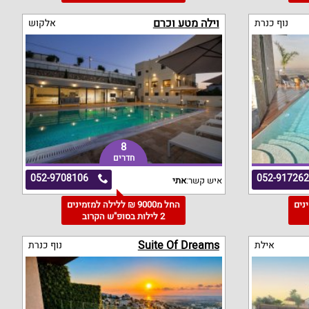
וילה מטע וכרם
נוף כנרת
אלקוש
8
חדרים
052-9708106
052-91726
איש קשר:
אתי
מינים
החל מ9000 ₪ ללילה למזמינים
2 לילות בסופ"ש הקרוב
Suite Of Dreams
אילת
נוף כנרת