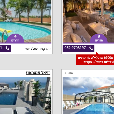
4
8
חדרים
חדרים
31
052-9708197
איש קשר:
יפה / יוסי
החל מ6500 ₪ ללילה למזמינים
 לילות בסופ"ש הקרוב
רויאל פנטהאוז
שומרה