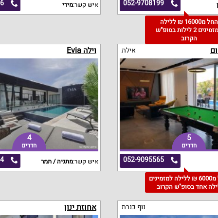
36
052-9708199
איש קשר:
מירי
החל מ16000 ₪ ללילה
למזמינים 2 לילות בסופ"ש
הקרוב
ום
וילה Evia
אילת
4
5
חדרים
חדרים
04
052-9095565
איש קשר:
מתניה / תמר
החל מ6000 ₪ ללילה למזמינים
ילה אחד בסופ"ש הקרוב
אחוזת ינון
נוף כנרת