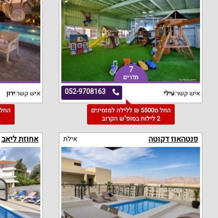
7
חדרים
052-9708163
איש קשר:
עילי
איש קשר:
ירון
החל מ5500 ₪ ללילה למזמינים
2 לילות בסופ"ש הקרוב
3
פנטהאוז דקוטה
אחוזת ליאב
אילת