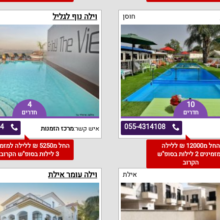
וילה נוף לגליל
חוסן
4
10
חדרים
חדרים
24
055-4314108
איש קשר:
מרכז הזמנות
החל מ12000 ₪ ללילה
החל מ5250 ₪ ללילה למז
למזמינים 2 לילות בסופ"ש
3 לילות בסופ"ש הקרוב
הקרוב
וילה עומר אילת
אילת