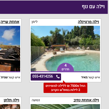
וילה עם נוף
וילה מרטינלה
אחוזת שייה
לימן
4
חדרים
055-4314256
איש קשר:
מאיר
איש קשר:
שגית /
החל מ7500 ₪ ללילה למזמינים
2 לילות בסופ"ש הקרוב
וילה אחוזת נתיב
וילה תלתן
נטועה