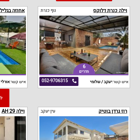
וילה כנרת דלוקס
אחוזה בגליל
נוף כנרת
6
חדרים
052-9706315
איש קשר:
יעקב / שלומי
איש קשר:
אורלי
רוז גרדן בוטיק
וילה 29 AH
עין יעקב