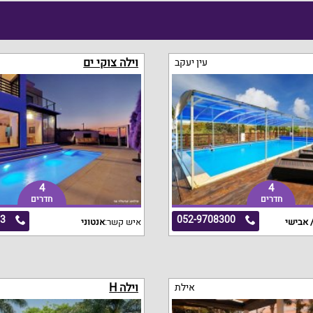
וילה צוקי ים
עין יעקב
4
4
חדרים
חדרים
63
052-9708300
 אבישי
איש קשר:
אנטוני
וילה H
אילת