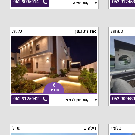
052-9095014
052-91245
איש קשר:
מאיה
אחוזת גשן
טפחות
כלנית
6
חדרים
052-9125042
052-90968
איש קשר:
יוסף / מזי
וילה J
שלומי
מגדל