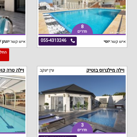
8
חדרים
055-4313246
איש קשר:
יוסי
איש קשר:
יונתן /
3
וילה מילגרוס בוטיק
וילה טרה קו
עין יעקב
3
חדרים