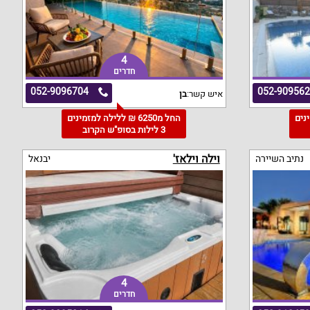
4
חדרים
052-9096704
052-90956
איש קשר:
בן
מינים
החל מ6250 ₪ ללילה למזמינים
3 לילות בסופ"ש הקרוב
וילה וילאז'
נתיב השיירה
יבנאל
4
חדרים