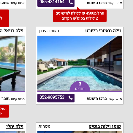
055-4314164
איש קשר:
מרכז הזמנות
איש קשר:
שמעון
החל מ4500 ₪ ללילה למזמינים
2 לילות בסופ"ש הקרוב
וילה מאיורי ריזורט
וילה רויאל ה
משמר הירדן
3
חדרים
052-9095753
איש קשר:
מרכז הזמנות
איש קשר:
תומר
ל
קומו וילות בוטיק
וילה יהלי
טפחות