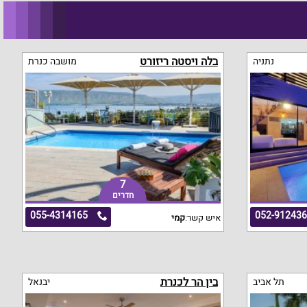
בלה ויסטה ריזורט
נתניה
מושבה כנרת
7
חדרים
055-4314165
052-91243
איש קשר:
קמי
בין הר לכנרת
תל אביב
יבנאל