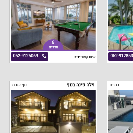
8
חדרים
052-9125069
052-91285
איש קשר:
יניב
וילה פינה בנוף
בת ים
נוף כנרת