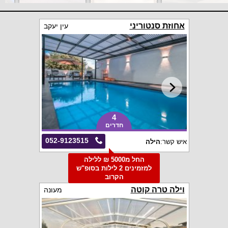
אחוזת סנטוריני
עין יעקב
4
חדרים
052-9123515
איש קשר:
הילה
החל מ5000 ₪ ללילה
למזמינים 2 לילות בסופ"ש
הקרוב
וילה טרה קוטה
מעונה