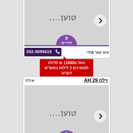
8
חדרים
052-9095619
איש קשר:
מירי
החל מ11000 ₪ ללילה
למזמינים 3 לילות בסופ"ש
הקרוב
וילה 29 AH
אילת