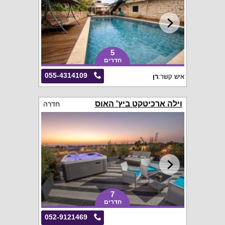
5
חדרים
055-4314109
איש קשר:
רן
וילה ארכיטקט ביץ' האוס
חדרה
7
חדרים
052-9121469