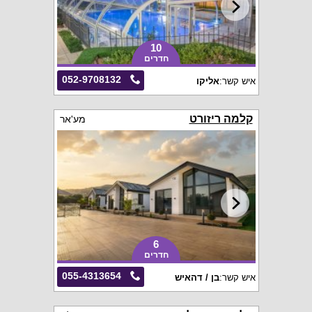
10
חדרים
052-9708132
איש קשר:
אליקו
קלמה ריזורט
מע'אר
6
חדרים
055-4313654
איש קשר:
בן / דהאיש