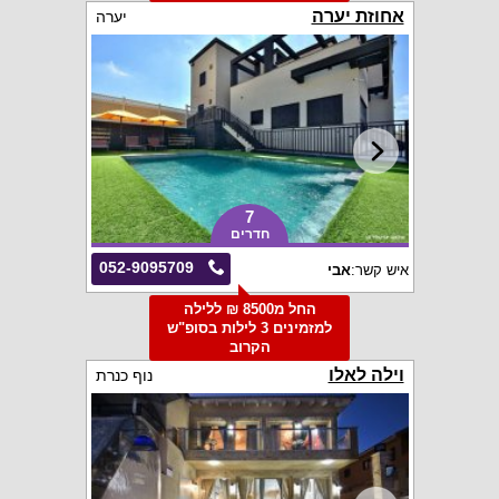
אחוזת יערה
יערה
7
חדרים
052-9095709
איש קשר:
אבי
החל מ8500 ₪ ללילה
למזמינים 3 לילות בסופ"ש
הקרוב
וילה לאלו
נוף כנרת