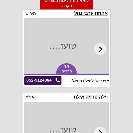
למזמינים 2 לילות בסופ"ש
הקרוב
אחוזת ערבי נחל
תירוש
10
חדרים
052-9124964
איש קשר:
ליאל / בתאל
וילה טרויה אילת
אילת