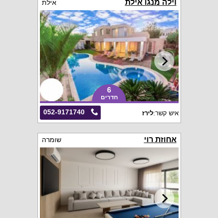
וילה מנגו אילת
אילת
6
חדרים
052-9171740
איש קשר:
לירז
אחוזת רוי
שומרה