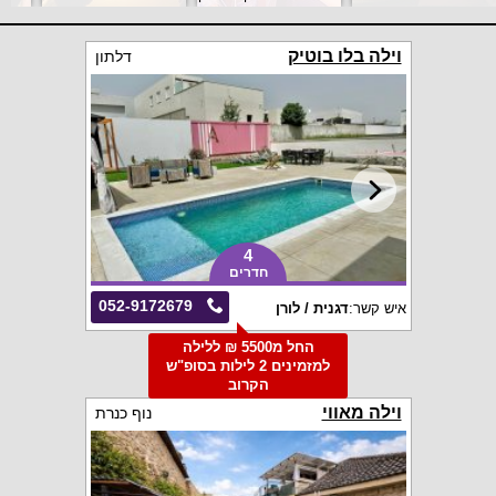
וילה בלו בוטיק
דלתון
4
חדרים
052-9172679
איש קשר:
דגנית / לורן
החל מ5500 ₪ ללילה
למזמינים 2 לילות בסופ"ש
הקרוב
וילה מאווי
נוף כנרת