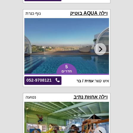
וילה AQUA בוטיק
נוף כנרת
5
חדרים
052-9708121
איש קשר:
עמית / בר
וילה אחוזת נתיב
נטועה