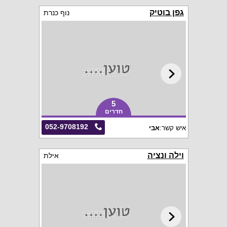
גפן בוטיק
נוף כנרת
5
חדרים
052-9708192
איש קשר:
אבי
וילה ונציה
אילת