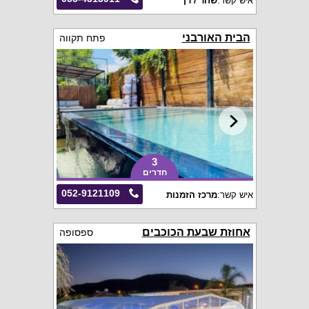
איש קשר:
שחר / רן
הבית האורבני
פתח תקווה
3
חדרים
052-9121109
איש קשר:
מרכז הזמנות
אחוזת שבעת הכוכבים
ספסופה