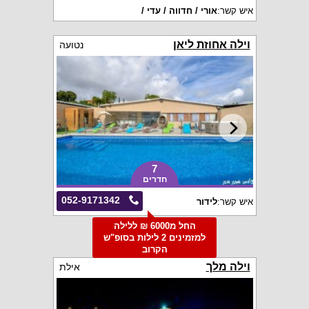
איש קשר:
אורי / חדווה / עדי /
וילה אחוזת ליאן
נטועה
7
חדרים
052-9171342
איש קשר:
לידור
החל מ6000 ₪ ללילה
למזמינים 2 לילות בסופ"ש
הקרוב
וילה מלך
אילת