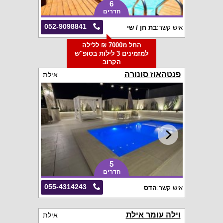
6
חדרים
052-9098841
איש קשר:
בת חן / שי
החל מ7000 ₪ ללילה
למזמינים 3 לילות בסופ"ש
הקרוב
פנטהאוז סונורה
אילת
5
חדרים
055-4314243
איש קשר:
הדס
וילה עומר אילת
אילת