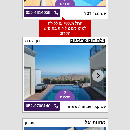
חדרים
055-4314058
איש קשר:
דביר
החל מ7000 ₪ ללילה
למזמינים 2 לילות בסופ"ש
הקרוב
וילה רום פרימיום
נוף כנרת
7
חדרים
052-9708146
איש קשר:
אביתר / שמחה
אחוזת יגל
עבדון