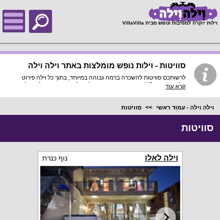
;
וילות יוקרה למסיבות ונופש מבית VillaVilla
סוויטות - וילות נופש מומלצות באתר וילה וילה
לרשותכם סוויטות להשכרה ברמה גבוהה במיוחד, בתוך כל וילה פירוט
מלא, תמונות HD והכי חשוב התאמה מלאה לסמארטפונים ולטאבלטים,
קרא עוד
היכנסו עכשיו!
וילה וילה - עמוד ראשי
סוויטות
סוויטות
וילה לאלו
נוף כנרת