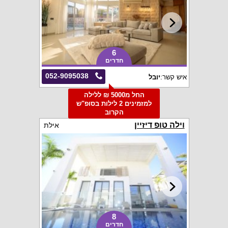
6
חדרים
052-9095038
איש קשר:
יובל
החל מ5000 ₪ ללילה
למזמינים 2 לילות בסופ"ש
הקרוב
וילה טופ דיזיין
אילת
8
חדרים