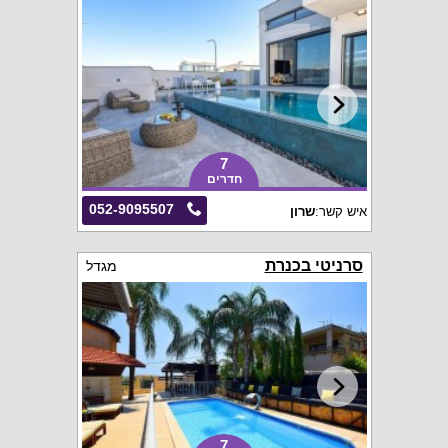
7
חדרים
052-9095507
איש קשר:
שרון
סרניטי בכנרת
מגדל
7