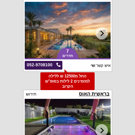
7
חדרים
052-9708100
איש קשר:
שי
החל מ12500 ₪ ללילה
למזמינים 2 לילות בסופ"ש
הקרוב
בראשית האוס
תירוש