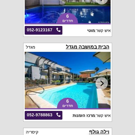
6
חדרים
052-9123167
איש קשר:
מוטי
הבית במושבה מגדל
מגדל
6
חדרים
052-9788863
איש קשר:
מרכז הזמנות
וילה גולף
קיסריה