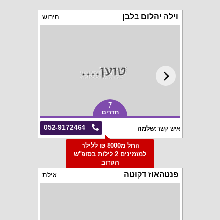
וילה יהלום בלבן
תירוש
7
חדרים
052-9172464
איש קשר:
שלמה
החל מ8000 ₪ ללילה
למזמינים 2 לילות בסופ"ש
הקרוב
פנטהאוז דקוטה
אילת