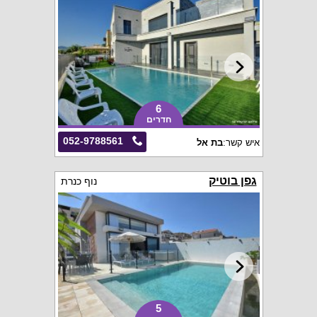
6
חדרים
052-9788561
איש קשר:
בת אל
גפן בוטיק
נוף כנרת
5