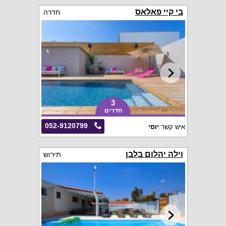
בי קיי פאלאס
חדרה
3
חדרים
052-9120799
איש קשר:
יוסי
וילה יהלום בלבן
תירוש