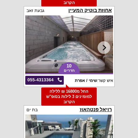
הקרוב
אחוזת בוטיק המעיין
גבעת זאב
10
חדרים
055-4313364
איש קשר:
שימי / אפרת
החל מ16800 ₪ ללילה
למזמינים 3 לילות בסופ"ש
הקרוב
רויאל פנטהאוז
בת ים