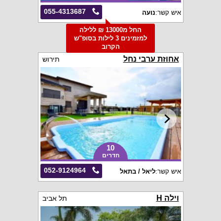
055-4313687
איש קשר:
נועה
החל מ13000 ₪ ללילה
למזמינים 3 לילות בסופ"ש
הקרוב
אחוזת ערבי נחל
תירוש
10
חדרים
052-9124964
איש קשר:
ליאל / בתאל
וילה H
תל אביב