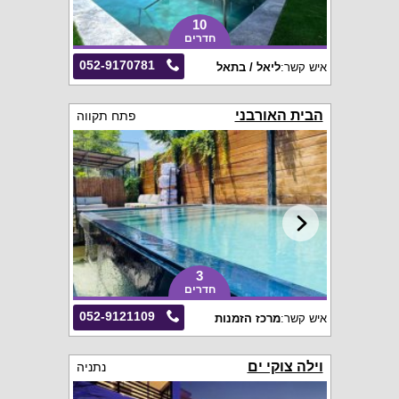
10
חדרים
052-9170781
איש קשר:
ליאל / בתאל
הבית האורבני
פתח תקווה
3
חדרים
052-9121109
איש קשר:
מרכז הזמנות
וילה צוקי ים
נתניה