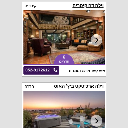
וילה דה קיסריה
קיסריה
6
חדרים
052-9172612
איש קשר:
מרכז הזמנות
וילה ארכיטקט ביץ' האוס
חדרה