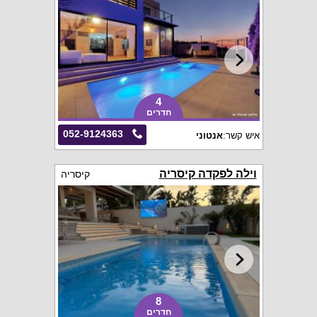
4
חדרים
052-9124363
איש קשר:
אנטוני
וילה לפקדה קיסריה
קיסריה
8
חדרים