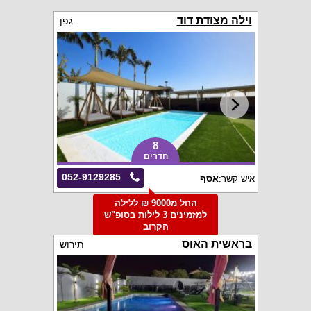
וילה מצודת דוד
גפן
8
חדרים
052-9129285
איש קשר:
אסף
החל מ9000 ₪ ללילה
למזמינים 3 לילות בסופ"ש
הקרוב
בראשית האוס
תירוש