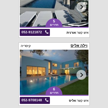
5
חדרים
052-9121872
איש קשר:
אורנית
וילה אליס
קיסריה
6
חדרים
052-9708148
איש קשר:
אליס