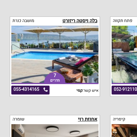
בלה ויסטה ריזורט
פתח תקווה
מושבה כנרת
7
חדרים
055-4314165
052-91211
איש קשר:
קמי
אחוזת רוי
קיסריה
שומרה