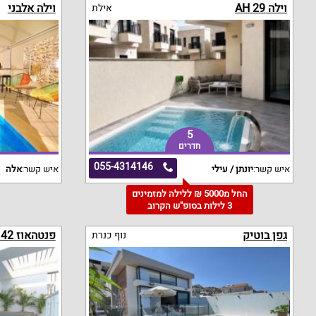
וילה 29 AH
וילה אלבני
אילת
5
חדרים
055-4314146
איש קשר:
יונתן / עילי
איש קשר:
אלה
החל מ5000 ₪ ללילה למזמינים
3 לילות בסופ"ש הקרוב
גפן בוטיק
פנטהאוז AH 42
נוף כנרת