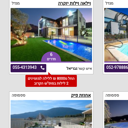
וילאה וילות יוקרה
מגדל
מגדל
6
חדרים
055-4313943
052-97888
איש קשר:
גבריאל
החל מ8000 ₪ ללילה למזמינים
2 לילות בסופ"ש הקרוב
אחוזת פיק
ספסופה
ספסופה