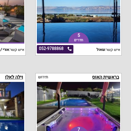
5
חדרים
052-9788868
איש קשר:
שאול
איש קשר:
אורי / 
בראשית האוס
וילה לאלו
תירוש
7