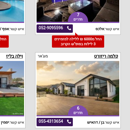
7
חדרים
052-9095596
איש קשר:
אלכס
איש קשר:
אסף / 
החל מ6000 ₪ ללילה למזמינים
3 לילות בסופ"ש הקרוב
2
קלמה ריזורט
וילה בליז
מע'אר
6
חדרים
055-4313654
איש קשר:
בן / דהאיש
איש קשר:
יסמין