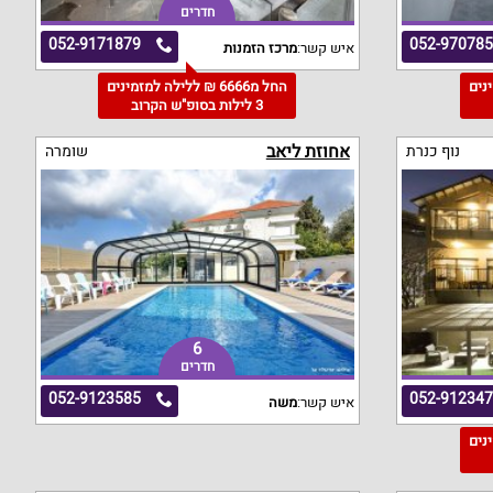
חדרים
052-9171879
052-97078
איש קשר:
מרכז הזמנות
מינים
החל מ6666 ₪ ללילה למזמינים
3 לילות בסופ"ש הקרוב
אחוזת ליאב
נוף כנרת
שומרה
6
חדרים
052-9123585
052-91234
איש קשר:
משה
מינים