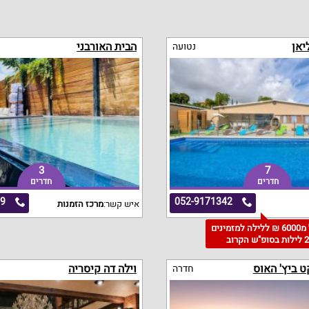
יאן
הבית האורבני
נטועה
3
7
חדרים
חדרים
09
052-9171342
איש קשר:
מרכז הזמנות
החל מ6000 ₪ ללילה למזמינים
 לילות בסופ"ש הקרוב
ט ביץ' האוס
וילה דה קיסריה
חדרה