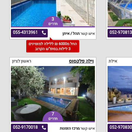
3
חדרים
055-4313961
052-97081
איש קשר:
תהל / איתן
החל מ6000 ₪ ללילה למזמינים
3 לילות בסופ"ש הקרוב
וילה פלקסוס
אילת
ראשון לציון
7
חדרים
052-9170018
052-97083
איש קשר:
מרכז הזמנות