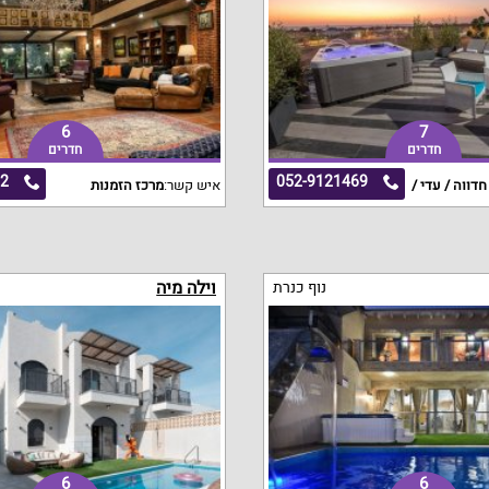
6
7
חדרים
חדרים
12
052-9121469
חדווה / עדי /
איש קשר:
מרכז הזמנות
וילה מיה
נוף כנרת
6
6