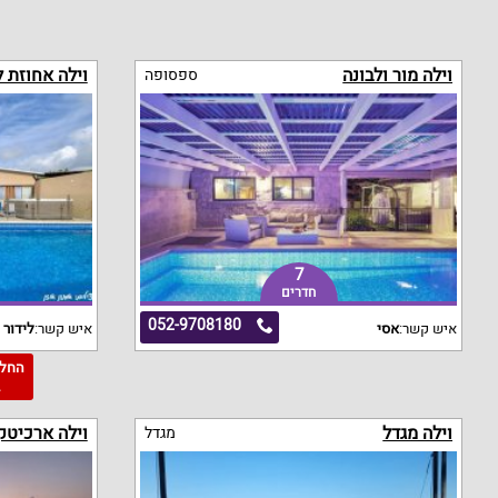
וילה מור ולבונה
וילה אחוזת ל
ספסופה
7
חדרים
052-9708180
איש קשר:
אסי
איש קשר:
לידור
2
וילה מגדל
וילה ארכיטק
מגדל