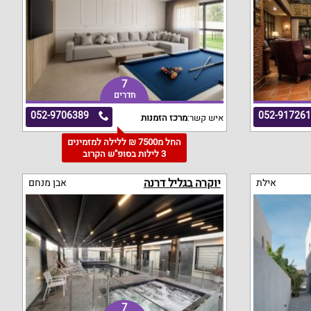
7
חדרים
052-9706389
052-91726
איש קשר:
מרכז הזמנות
החל מ7500 ₪ ללילה למזמינים
3 לילות בסופ"ש הקרוב
יוקרה בגליל דרנה
אילת
אבן מנחם
7