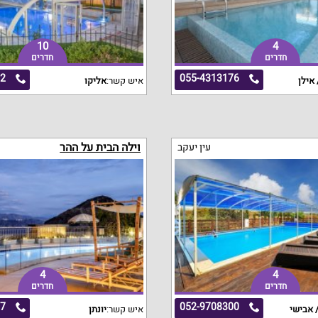
10
4
חדרים
חדרים
32
055-4313176
 אילן
איש קשר:
אליקו
וילה הבית על ההר
עין יעקב
4
4
חדרים
חדרים
07
052-9708300
 אבישי
איש קשר:
יונתן