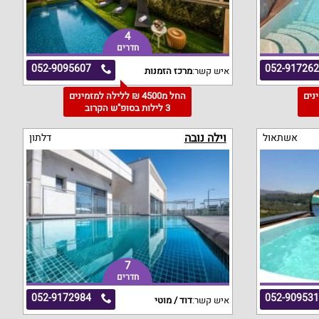
4
חדרים
052-9095607
052-91726
איש קשר:
מרכז הזמנות
מינים
החל מ4500 ₪ ללילה למזמינים
3 לילות בסופ"ש הקרוב
וילה נובה
אשתאול
דלתון
7
חדרים
052-9172984
052-90953
איש קשר:
דוד / מוטי