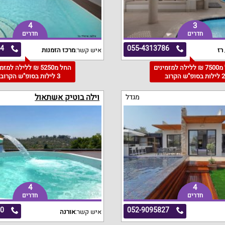
4
3
חדרים
חדרים
24
055-4313786
רז
איש קשר:
מרכז הזמנות
החל מ7500 ₪ ללילה למזמינים
החל מ5250 ₪ ללילה למז
 לילות בסופ"ש הקרוב
3 לילות בסופ"ש הקרוב
וילה בוטיק אשתאול
מגדל
4
4
חדרים
חדרים
10
052-9095827
איש קשר:
אורנה