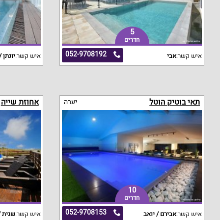
5
חדרים
052-9708192
איש קשר:
אבי
איש קשר:
יונתן /
תאי בוטיק הוטל
אחוזת שייה
יערה
10
חדרים
052-9708153
איש קשר:
אבירם / יואב
איש קשר:
שגית /