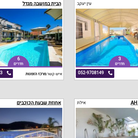
הבית במושבה מגדל
עין יעקב
6
3
חדרים
חדרים
63
052-9708149
איש קשר:
מרכז הזמנות
אחוזת שבעת הכוכבים
אילת