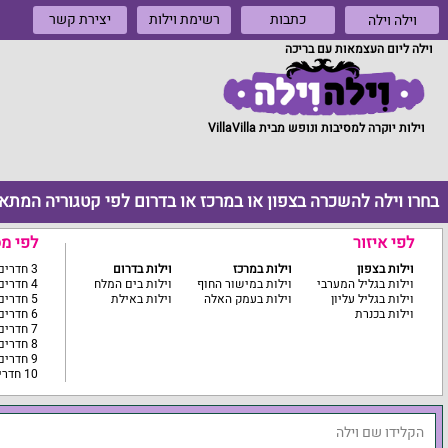
כתבות
רשימת וילות
יצירת קשר
וילה וילה
וילה ליום העצמאות עם בריכה
וילות יוקרה למסיבות ונופש מבית VillaVilla
בחרו וילה להשכרה בצפון או במרכז או בדרום לפי קטגוריה המתא
לפי איזור
לפי מ
וילות בצפון
וילות במרכז
וילות בדרום
3 חדרים ומטה
וילות בגליל המערבי
וילות במישור החוף
וילות בים המלח
4 חדרים
וילות בגליל עליון
וילות בעמק האלה
וילות באילת
5 חדרים
וילות בכנרת
6 חדרים
7 חדרים
8 חדרים
9 חדרים
10 חדרים ומעלה