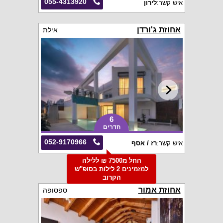
055-4313920
איש קשר:
לירון
אחוזת ג'ורדן
אילת
6
חדרים
052-9170966
איש קשר:
רז / אסף
החל מ7500 ₪ ללילה
למזמינים 2 לילות בסופ"ש
הקרוב
אחוזת אמור
ספסופה