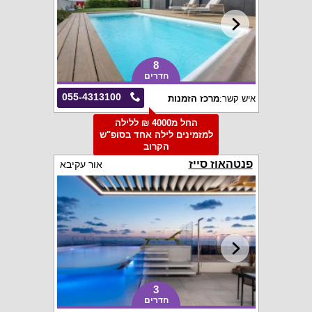
8
חדרים
055-4313100
איש קשר:
מרכז הזמנות
החל מ4000 ₪ ללילה
למזמינים לילה אחד בסופ"ש
הקרוב
פנטהאוז סייז
אור עקיבא
3
חדרים