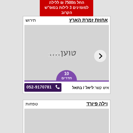
החל מ7500 ₪ ללילה
למזמינים 3 לילות בסופ"ש
הקרוב
אחוזת זמרת הארץ
תירוש
10
חדרים
052-9170781
איש קשר:
ליאל / בתאל
וילה פיורד
טפחות