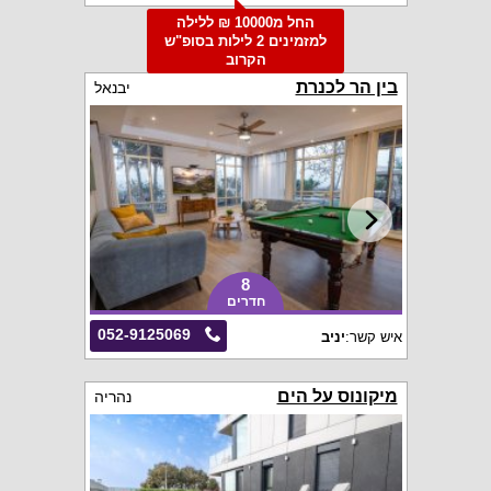
החל מ10000 ₪ ללילה
למזמינים 2 לילות בסופ"ש
הקרוב
בין הר לכנרת
יבנאל
8
חדרים
052-9125069
איש קשר:
יניב
מיקונוס על הים
נהריה