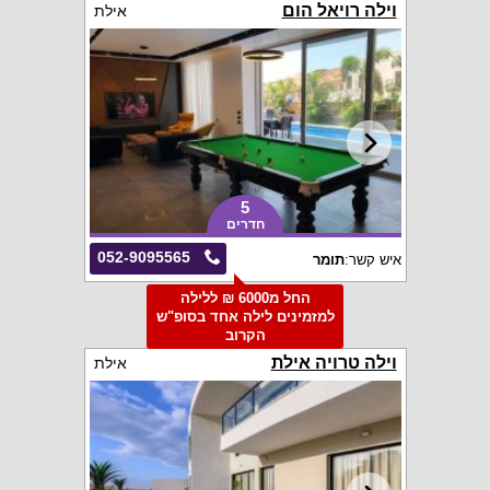
וילה רויאל הום
אילת
5
חדרים
052-9095565
איש קשר:
תומר
החל מ6000 ₪ ללילה
למזמינים לילה אחד בסופ"ש
הקרוב
וילה טרויה אילת
אילת