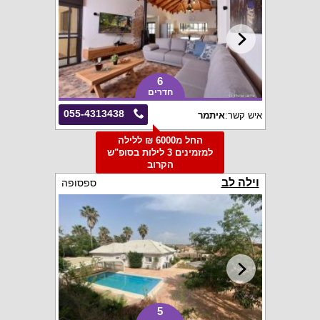
6
חדרים
055-4313438
איש קשר:
איתמר
החל מ6000 ₪ ללילה
למזמינים 3 לילות בסופ"ש
הקרוב
וילה לב
ספסופה
5