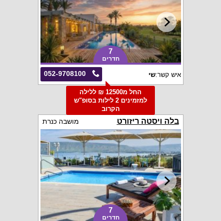
7
חדרים
052-9708100
איש קשר:
שי
החל מ12500 ₪ ללילה
למזמינים 2 לילות בסופ"ש
הקרוב
בלה ויסטה ריזורט
מושבה כנרת
7
חדרים