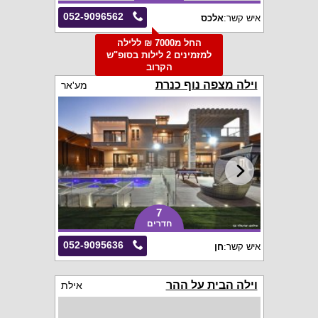
052-9096562
איש קשר:
אלכס
החל מ7000 ₪ ללילה
למזמינים 2 לילות בסופ"ש
הקרוב
וילה מצפה נוף כנרת
מע'אר
7
חדרים
052-9095636
איש קשר:
חן
וילה הבית על ההר
אילת