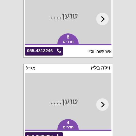
8
חדרים
055-4313246
איש קשר:
יוסי
וילה בליז
מגדל
4
חדרים