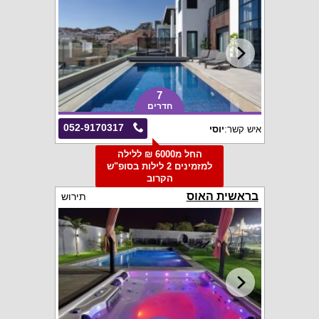
7
חדרים
052-9170317
איש קשר:
יוסי
החל מ6000 ₪ ללילה
למזמינים 2 לילות בסופ"ש
הקרוב
בראשית האוס
תירוש