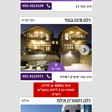
055-4314109
איש קשר:
רן
וילה פינה בנוף
נוף כנרת
8
חדרים
052-9123471
איש קשר:
איציק / שירה
החל מ4000 ₪ ללילה
למזמינים 2 לילות בסופ"ש
הקרוב
וילה ויקטוריה אילת
אילת