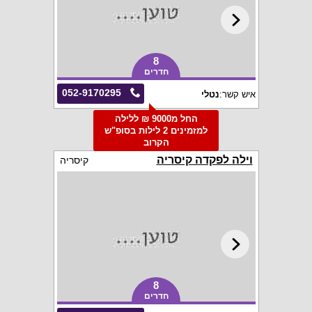
8
חדרים
052-9170295
איש קשר:
נטלי
החל מ9000 ₪ ללילה
למזמינים 2 לילות בסופ"ש
הקרוב
וילה לפקדה קיסריה
קיסריה
8
חדרים