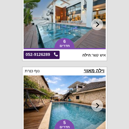
6
חדרים
052-9126289
איש קשר:
הילה
וילה מאווי
נוף כנרת
5
חדרים