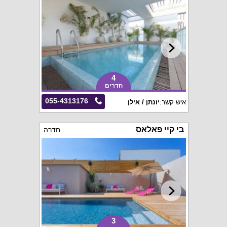
4
חדרים
055-4313176
איש קשר:
יונתן / אילן
בי קיי פאלאס
חדרה
3