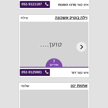
052-9121187
איש קשר:
מרכז הזמנות
וילה בוטיק אשכונה
אילת
7
חדרים
052-9125881
איש קשר:
דור
אחוזת ינון
שלומי