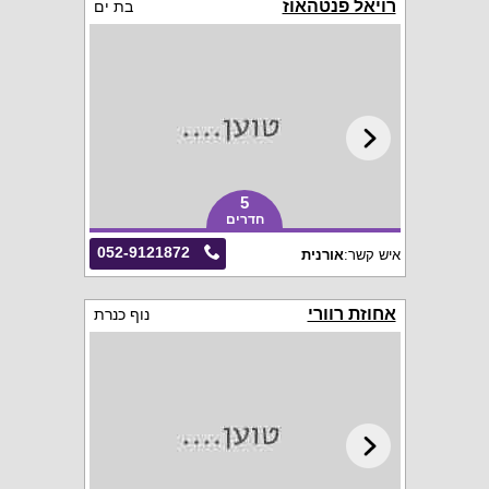
רויאל פנטהאוז
בת ים
5
חדרים
052-9121872
איש קשר:
אורנית
אחוזת רוורי
נוף כנרת