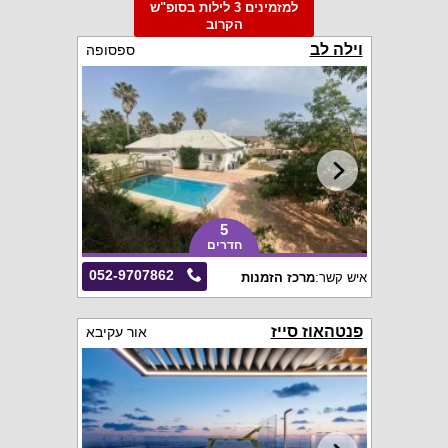
למזמינים 3 לילות בסופ"ש
הקרוב
וילה לב
ספסופה
5
חדרים
052-9707862
איש קשר:
מרכז הזמנות
פנטהאוז סייז
אור עקיבא