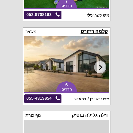
7
חדרים
052-9708163
איש קשר:
עילי
קלמה ריזורט
מע'אר
6
חדרים
055-4313654
איש קשר:
בן / דהאיש
וילה גלילה בוטיק
נוף כנרת