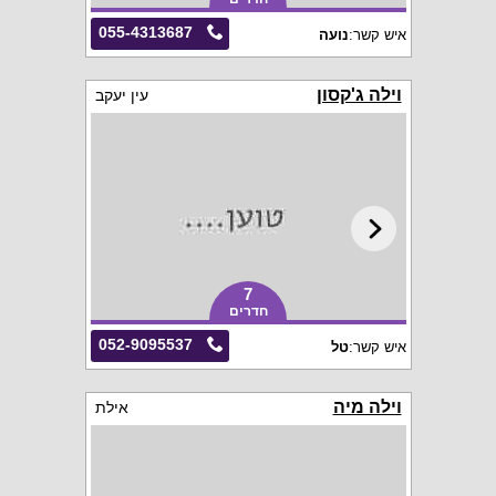
055-4313687
איש קשר:
נועה
וילה ג'קסון
עין יעקב
7
חדרים
052-9095537
איש קשר:
טל
וילה מיה
אילת