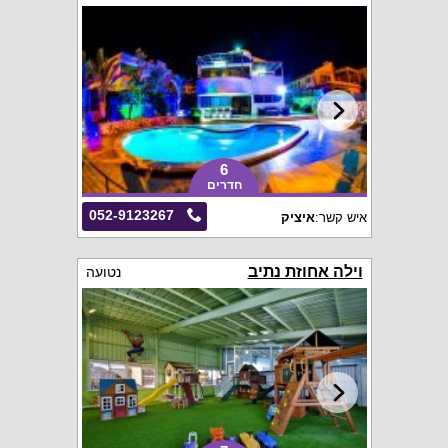
6
חדרים
052-9123267
איש קשר:
איציק
וילה אחוזת נתיב
נטועה