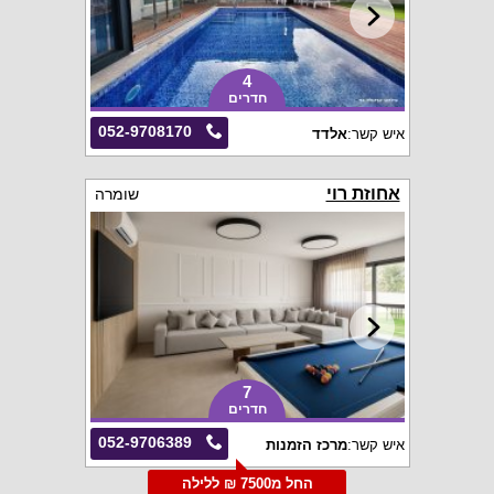
4
חדרים
052-9708170
איש קשר:
אלדד
אחוזת רוי
שומרה
7
חדרים
052-9706389
איש קשר:
מרכז הזמנות
החל מ7500 ₪ ללילה