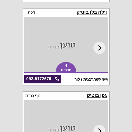
וילה בלו בוטיק
דלתון
4
חדרים
052-9172679
איש קשר:
דגנית / לורן
גפן בוטיק
נוף כנרת