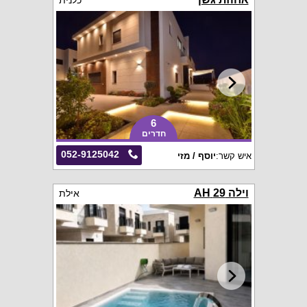
כלנית
6
חדרים
052-9125042
איש קשר:
יוסף / מזי
וילה 29 AH
אילת