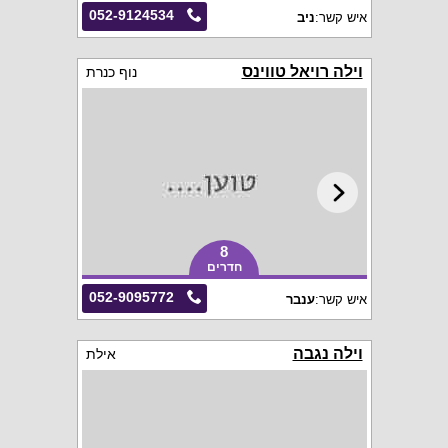
052-9124534
איש קשר:
ניב
וילה רויאל טווינס
נוף כנרת
8
חדרים
052-9095772
איש קשר:
ענבר
וילה נגבה
אילת