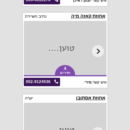
איש קשר:
יונתן / אילן
אחוזת קאזה מיה
נתיב השיירה
4
חדרים
052-9124536
איש קשר:
מירי
אחוזת אסתובן
יערה