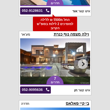
חדרים
052-9128631
איש קשר:
אור
החל מ5500 ₪ ללילה
למזמינים 2 לילות בסופ"ש
הקרוב
וילה מצפה נוף כנרת
מע'אר
7
חדרים
052-9095636
איש קשר:
חן
בי קיי פאלאס
חדרה