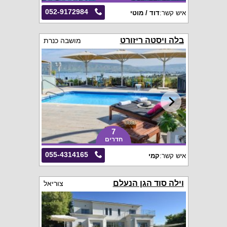
052-9172984
איש קשר:
דוד / מוטי
בלה ויסטה ריזורט
מושבה כנרת
7
חדרים
055-4314165
איש קשר:
קמי
וילה סוד הגן הנעלם
צוריאל