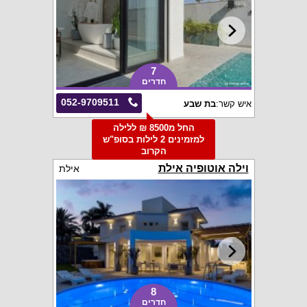
7
חדרים
052-9709511
איש קשר:
בת שבע
החל מ8500 ₪ ללילה
למזמינים 2 לילות בסופ"ש
הקרוב
וילה אוטופיה אילת
אילת
8
חדרים