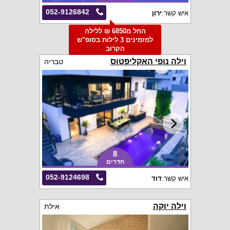
052-9126842
איש קשר:
ירון
החל מ6850 ₪ ללילה
למזמינים 3 לילות בסופ"ש
הקרוב
וילה נופי האקליפטוס
טבריה
8
חדרים
052-9124698
איש קשר:
דוד
וילה יוקה
אילת