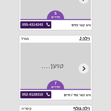
5
חדרים
055-4314243
איש קשר:
הדס
וילה J
מגדל
7
חדרים
052-9128310
איש קשר:
נתי / חיים
וילה גולף
קיסריה