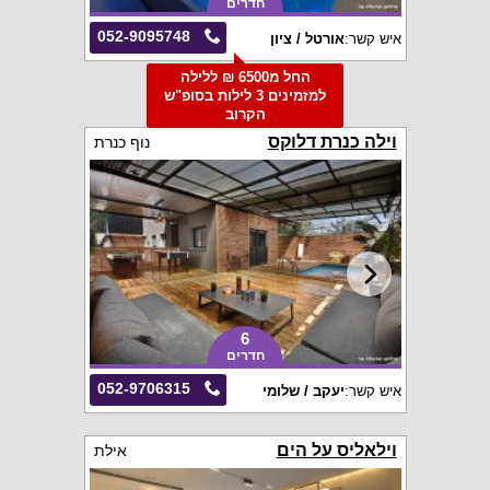
חדרים
052-9095748
איש קשר:
אורטל / ציון
החל מ6500 ₪ ללילה
למזמינים 3 לילות בסופ"ש
הקרוב
וילה כנרת דלוקס
נוף כנרת
6
חדרים
052-9706315
איש קשר:
יעקב / שלומי
וילאליס על הים
אילת