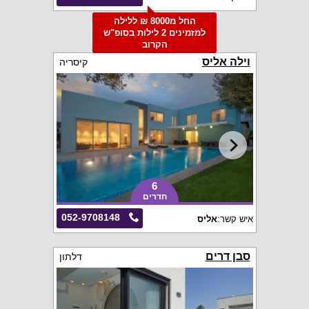
החל מ8000 ₪ ללילה
למזמינים 2 לילות בסופ"ש
הקרוב
וילה אליס
קיסריה
6
חדרים
052-9708148
איש קשר:
אליס
סבן דרים
דלתון