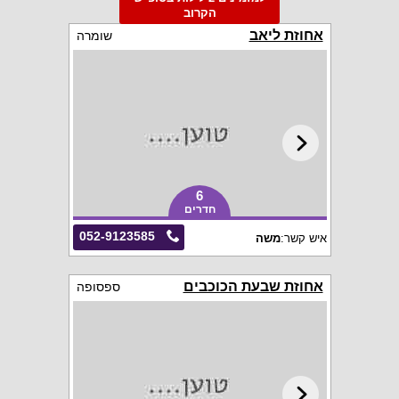
הקרוב
אחוזת ליאב
שומרה
6
חדרים
052-9123585
איש קשר:
משה
אחוזת שבעת הכוכבים
ספסופה