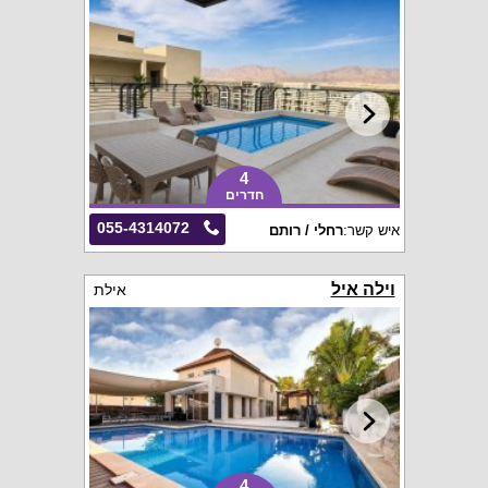
4
חדרים
055-4314072
איש קשר:
רחלי / רותם
וילה איל
אילת
4