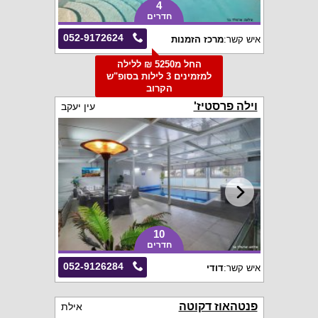
4
חדרים
052-9172624
איש קשר:
מרכז הזמנות
החל מ5250 ₪ ללילה
למזמינים 3 לילות בסופ"ש
הקרוב
וילה פרסטיז'
עין יעקב
10
חדרים
052-9126284
איש קשר:
דודי
פנטהאוז דקוטה
אילת