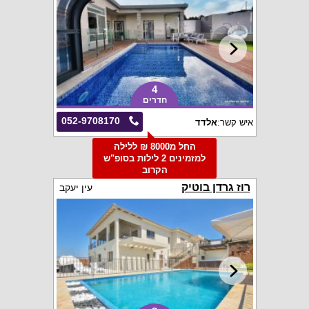
4
חדרים
052-9708170
איש קשר:
אלדד
החל מ8000 ₪ ללילה
למזמינים 2 לילות בסופ"ש
הקרוב
רוז גרדן בוטיק
עין יעקב