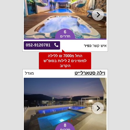
6
חדרים
052-9120781
איש קשר:
כפיר
החל מ7000 ₪ ללילה
למזמינים 2 לילות בסופ"ש
הקרוב
וילה סטארלייט
מגדל
8
חדרים