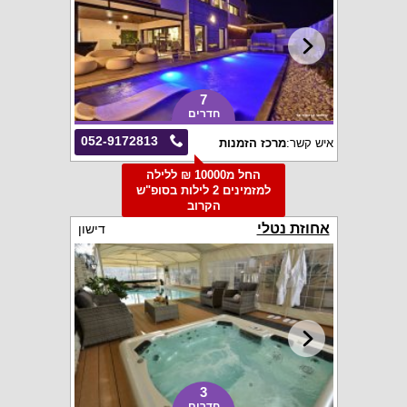
7
חדרים
052-9172813
איש קשר:
מרכז הזמנות
החל מ10000 ₪ ללילה
למזמינים 2 לילות בסופ"ש
הקרוב
אחוזת נטלי
דישון
3
חדרים