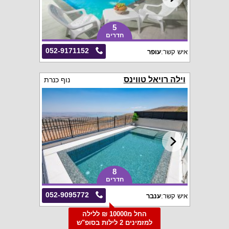
5
חדרים
052-9171152
איש קשר:
עופר
וילה רויאל טווינס
נוף כנרת
8
חדרים
052-9095772
איש קשר:
ענבר
החל מ10000 ₪ ללילה
למזמינים 2 לילות בסופ"ש