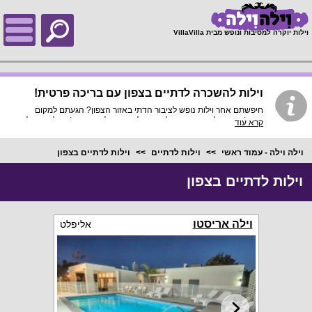
;
וילות יוקרה למסיבות ונופש מבית VillaVilla
וילות להשכרה לדתיים בצפון עם בריכה פרטית!
חיפשתם אחר וילות נופש לציבור הדתי באזור הצפון? הגעתם למקום
הנכון! כאן הוילות מתאימות לדתיים, לחרדים, ולמסורתיים! בחלק מהוילות
קרא עוד
תמצאו פלטה ומייחם לשבת, בית כנסת קרוב במרחק הליכה, מיטות
יהודיות בהפרדה מלאה, בריכות שחייה פרטיות עם גדר הפרדה, ובידוד
מוחלט מסביבת מגורים, תגוונו ושנו את האווירה מבית המלון הומה האדם
וילה וילה - עמוד ראשי
וילות לדתיים
וילות לדתיים בצפון
שאתם רגילים ללכת אליו וצאו לנפוש בוילה החל מ-1999 ש"ח ללילה
בלבד!
וילות לדתיים בצפון
וילה אריסטו
אליפלט