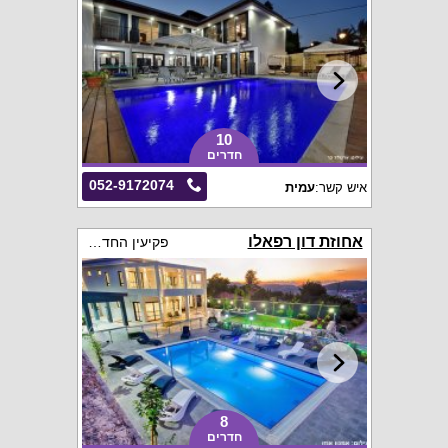
10
חדרים
052-9172074
איש קשר:
עמית
אחוזת דון רפאלו
פקיעין החדשה
8
חדרים