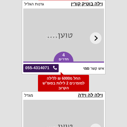
וילה בוטיק קורין
גרנות הגליל
4
חדרים
055-4314071
איש קשר:
סמי
החל מ6000 ₪ ללילה
למזמינים 2 לילות בסופ"ש
הקרוב
וילה לה וידה
מגדל