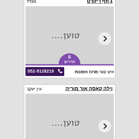
ג'וזף ריזורט
מגדל
6
חדרים
052-9128219
איש קשר:
מרכז הזמנות
וילה קאסה אור מוריה
עין יעקב