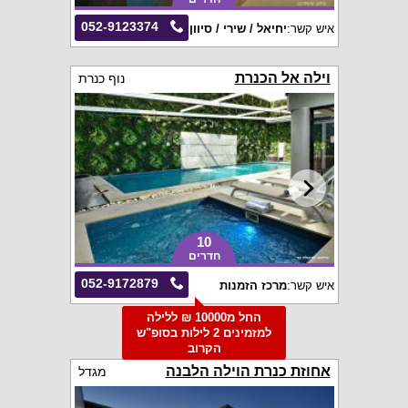
052-9123374
איש קשר:
יחיאל / שירי / סיוון
וילה אל הכנרת
נוף כנרת
10
חדרים
052-9172879
איש קשר:
מרכז הזמנות
החל מ10000 ₪ ללילה
למזמינים 2 לילות בסופ"ש
הקרוב
אחוזת כנרת הוילה הלבנה
מגדל