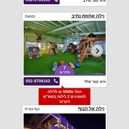
איש קשר:
מירב
וילה אחוזת נתיב
נטועה
7
חדרים
052-9708163
איש קשר:
עילי
החל מ5500 ₪ ללילה
למזמינים 2 לילות בסופ"ש
הקרוב
וילה אל הנוף
נוף כנרת