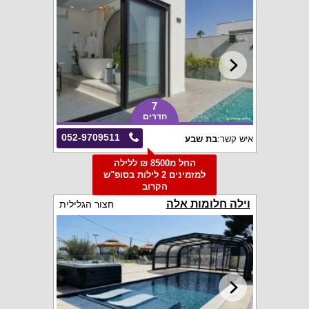
7
חדרים
052-9709511
איש קשר:
בת שבע
החל מ8500 ₪ ללילה
למזמינים 2 לילות בסופ"ש
הקרוב
וילה חלומות אלה
חצור הגלילית