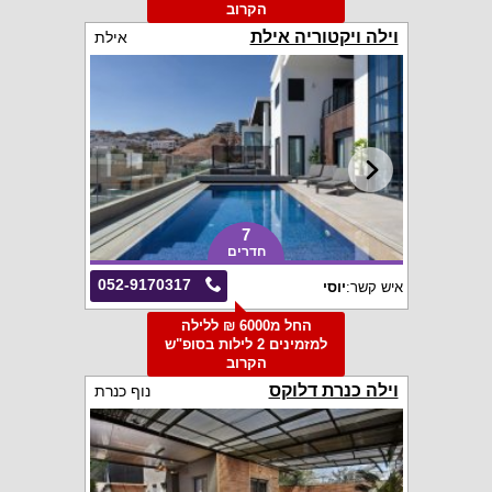
הקרוב
וילה ויקטוריה אילת
אילת
7
חדרים
052-9170317
איש קשר:
יוסי
החל מ6000 ₪ ללילה
למזמינים 2 לילות בסופ"ש
הקרוב
וילה כנרת דלוקס
נוף כנרת