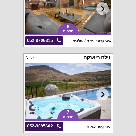
6
חדרים
052-9706315
איש קשר:
יעקב / שלומי
וילה ביאנקה
מגדל
7
חדרים
052-9095602
איש קשר:
עמית