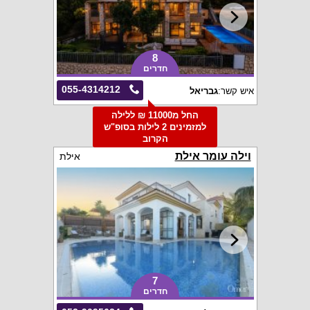
8
חדרים
055-4314212
איש קשר:
גבריאל
החל מ11000 ₪ ללילה
למזמינים 2 לילות בסופ"ש
הקרוב
וילה עומר אילת
אילת
7
חדרים