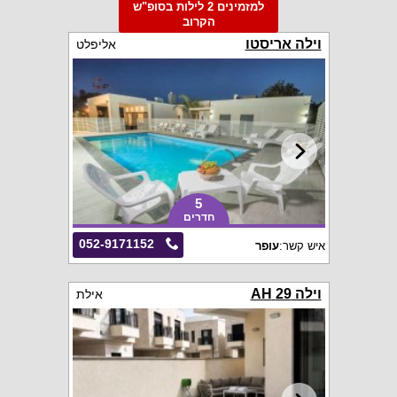
למזמינים 2 לילות בסופ"ש
הקרוב
וילה אריסטו
אליפלט
5
חדרים
052-9171152
איש קשר:
עופר
וילה 29 AH
אילת