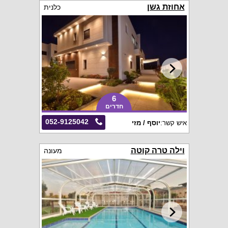
אחוזת גשן
כלנית
6
חדרים
052-9125042
איש קשר:
יוסף / מזי
וילה טרה קוטה
מעונה