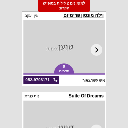
למזמינים 2 לילות בסופ"ש
הקרוב
וילה מונסון פרימיום
עין יעקב
8
חדרים
052-9708171
איש קשר:
נאור
Suite Of Dreams
נוף כנרת