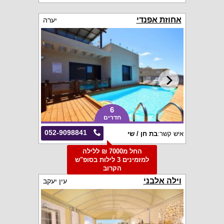
אחוזת אפנדי
יערה
6
חדרים
052-9098841
איש קשר:
בת חן / שי
החל מ7000 ₪ ללילה
למזמינים 3 לילות בסופ"ש
הקרוב
וילה אלבני
עין יעקב