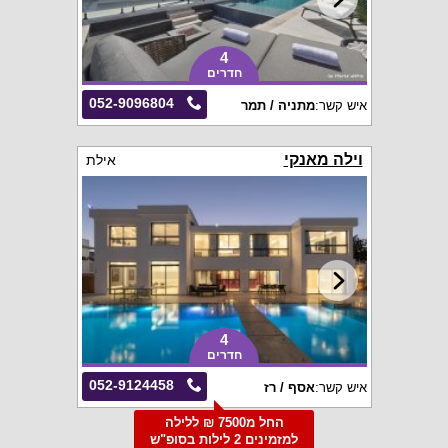
4
חדרים
052-9096804
איש קשר:
מתניה / תמר
וילה מאנקי
אילת
4
חדרים
052-9124458
איש קשר:
אסף / רז
החל מ7500 ₪ ללילה
למזמינים 2 לילות בסופ"ש