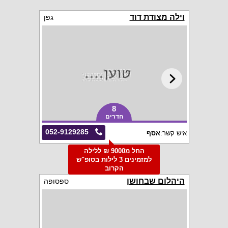
וילה מצודת דוד
גפן
8
חדרים
052-9129285
איש קשר:
אסף
החל מ9000 ₪ ללילה
למזמינים 3 לילות בסופ"ש
הקרוב
היהלום שבחושן
ספסופה