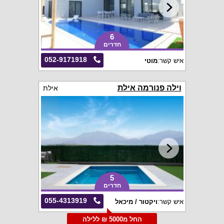
6
חדרים
052-9171918
איש קשר:
מוטי
וילה פנורמה אילת
אילת
5
חדרים
055-4313919
איש קשר:
ויקטור / מיכאל
החל מ5000 ₪ ללילה