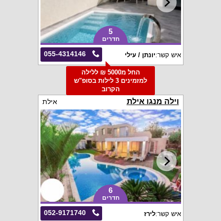
5
חדרים
055-4314146
איש קשר:
יונתן / עילי
החל מ5000 ₪ ללילה
למזמינים 3 לילות בסופ"ש
הקרוב
וילה מנגו אילת
אילת
6
חדרים
052-9171740
איש קשר:
לירז