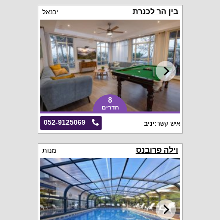
בין הר לכנרת
יבנאל
8
חדרים
052-9125069
איש קשר:
יניב
וילה פרובנס
מנות