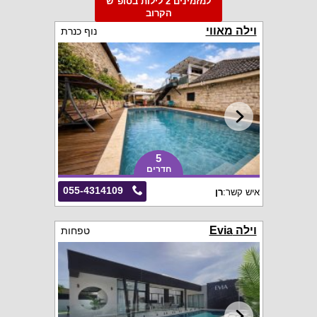
למזמינים 2 לילות בסופ"ש
הקרוב
וילה מאווי
נוף כנרת
5
חדרים
055-4314109
איש קשר:
רן
וילה Evia
טפחות