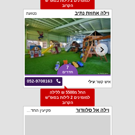
למזמינים 2 לילות בסופ"ש
הקרוב
וילה אחוזת נתיב
נטועה
7
חדרים
052-9708163
איש קשר:
עילי
החל מ5500 ₪ ללילה
למזמינים 2 לילות בסופ"ש
הקרוב
וילה אל סלוודור
פקיעין החדשה