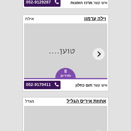
052-9129287
איש קשר:
מרכז הזמנות
וילה ערמון
אילת
8
חדרים
052-9170411
איש קשר:
תום כחלון
אחוזת איריס הגליל
מגדל