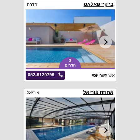
בי קיי פאלאס
חדרה
3
חדרים
052-9120799
איש קשר:
יוסי
אחוזת צוריאל
צוריאל