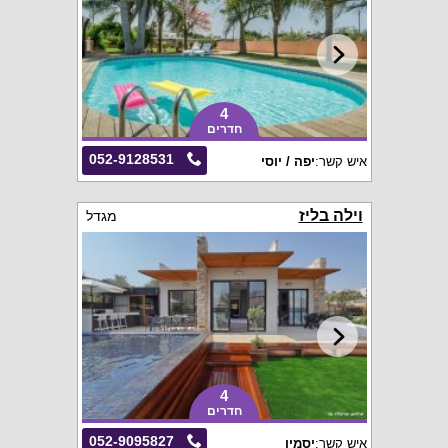
4
חדרים
052-9128531
איש קשר:
יפה / יוסי
וילה בליז
מגדל
4
חדרים
052-9095827
איש קשר:
יסמין