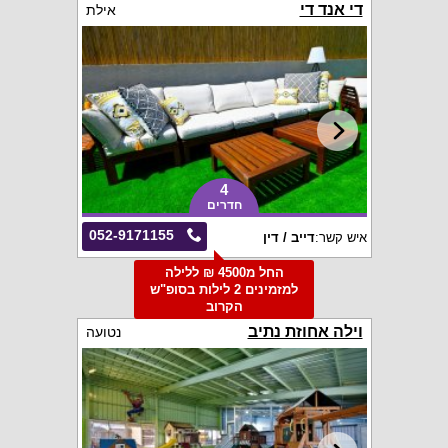
די אנד די
אילת
4
חדרים
052-9171155
איש קשר:
דייב / דין
החל מ4500 ₪ ללילה
למזמינים 2 לילות בסופ"ש
הקרוב
וילה אחוזת נתיב
נטועה