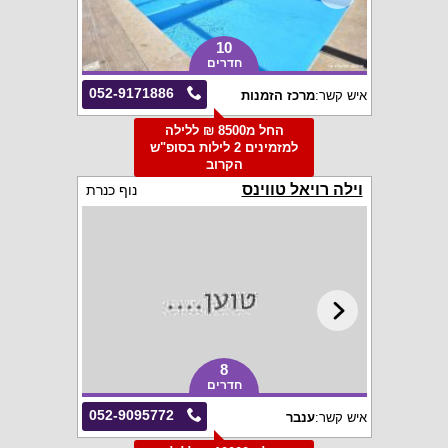
10
חדרים
052-9171886
איש קשר:
מרכז הזמנות
החל מ8500 ₪ ללילה
למזמינים 2 לילות בסופ"ש
הקרוב
וילה רויאל טווינס
נוף כנרת
8
חדרים
052-9095772
איש קשר:
ענבר