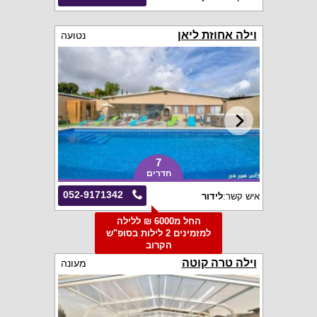
וילה אחוזת ליאן
נטועה
7
חדרים
052-9171342
איש קשר:
לידור
החל מ6000 ₪ ללילה
למזמינים 2 לילות בסופ"ש
הקרוב
וילה טרה קוטה
מעונה