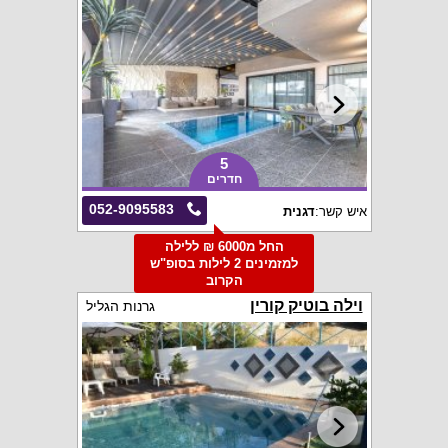
5
חדרים
052-9095583
איש קשר:
דגנית
החל מ6000 ₪ ללילה
למזמינים 2 לילות בסופ"ש
הקרוב
וילה בוטיק קורין
גרנות הגליל