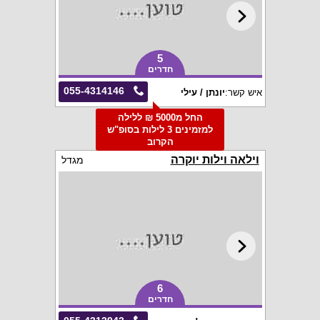
5
חדרים
055-4314146
איש קשר:
יונתן / עילי
החל מ5000 ₪ ללילה
למזמינים 3 לילות בסופ"ש
הקרוב
וילאה וילות יוקרה
מגדל
6
חדרים