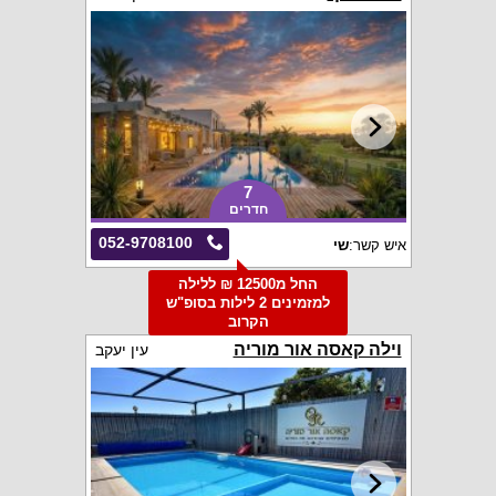
7
חדרים
052-9708100
איש קשר:
שי
החל מ12500 ₪ ללילה
למזמינים 2 לילות בסופ"ש
הקרוב
וילה קאסה אור מוריה
עין יעקב