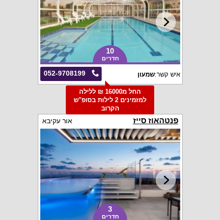
10
חדרים
052-9708199
איש קשר:
שמעון
החל מ16000 ₪ ללילה
למזמינים 2 לילות בסופ"ש
הקרוב
פנטהאוז סייז
אור עקיבא
3
חדרים