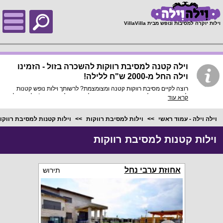
;
וילות יוקרה למסיבות ונופש מבית VillaVilla
וילה קטנה למסיבת רווקות להשכרה בזול - הזמינו
וילה החל מ-2000 ש"ח ללילה!
רוצה לקיים מסיבת רווקות קטנה ומצומצמת? לרשותך וילות נופש קטנות
למסיבת רווקות להשכרה במחירים הכי זולים ומשתלמים בארץ! וילות החל
קרא עוד
מ-2000 שקלים ללילה עם בריכה פרטית, נוף מרהיב, ג'קוזי חם, מטבח
וסלון גדולים ועוד פינוקים, הפרטיות שלך נמצאת כאן!
וילה וילה - עמוד ראשי
וילות למסיבת רווקות
וילות קטנות למסיבת רווקו
וילות קטנות למסיבת רווקות
אחוזת ערבי נחל
תירוש