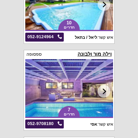
10
חדרים
052-9124964
איש קשר:
ליאל / בתאל
וילה מור ולבונה
ספסופה
7
חדרים
052-9708180
איש קשר:
אסי