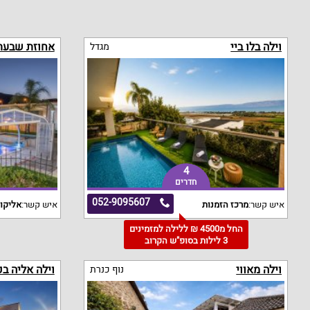
וילה בלו ביי
אחוזת שבעת
מגדל
4
חדרים
052-9095607
איש קשר:
מרכז הזמנות
איש קשר:
אליקו
החל מ4500 ₪ ללילה למזמינים
3 לילות בסופ"ש הקרוב
וילה מאווי
וילה אליה ב
נוף כנרת