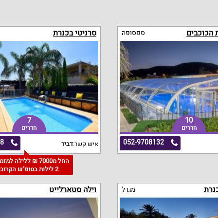
 הכוכבים
סרניטי בכנרת
ספסופה
7
10
חדרים
חדרים
58
052-9708132
איש קשר:
דביר
החל מ7000 ₪ ללילה למז
2 לילות בסופ"ש הקרוב
כנרת
וילה סטארלייט
מגדל