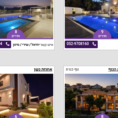
8
9
חדרים
חדרים
74
052-9708160
איש קשר:
יחיאל / שירי / סיוון
 הנוף
אחוזת גשן
נוף כנרת
6
8