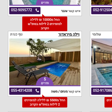
חדרים
052-9095772
052-91250
איש קשר:
ענבר
החל מ10000 ₪ ללילה
למזמינים 2 לילות בסופ"ש
הקרוב
וילה מיראדור
שלומי
נוף כנרת
5
חדרים
055-4314208
052-91708
איש קשר:
מנחם / משה
מינים
החל מ5500 ₪ ללילה למזמינים
2 לילות בסופ"ש הקרוב