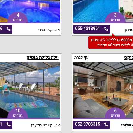
4
3
חדרים
חדרים
36
055-4313961
איתן
איש קשר:
מירי
החל מ6000 ₪ ללילה למזמינים
 לילות בסופ"ש הקרוב
לוקס
וילה גלילה בוטיק
נוף כנרת
10
6
חדרים
חדרים
11
052-9706315
 שלומי
איש קשר:
שחר / רן