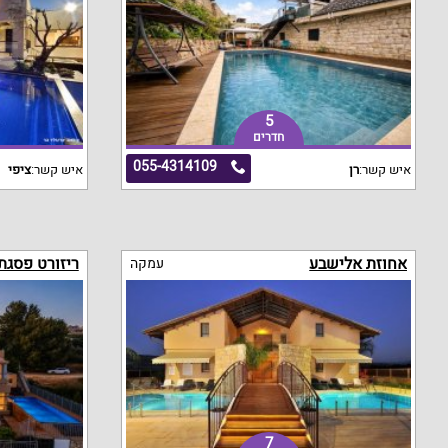
5
חדרים
055-4314109
איש קשר:
רן
איש קשר:
ציפי
אחוזת אלישבע
ריזורט פסגת
עמקה
7