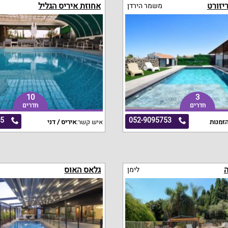
ריזורט
אחוזת איריס הגליל
משמר הירדן
10
3
חדרים
חדרים
85
052-9095753
זמנות
איש קשר:
איריס / דני
ה
גלאס האוס
לימן