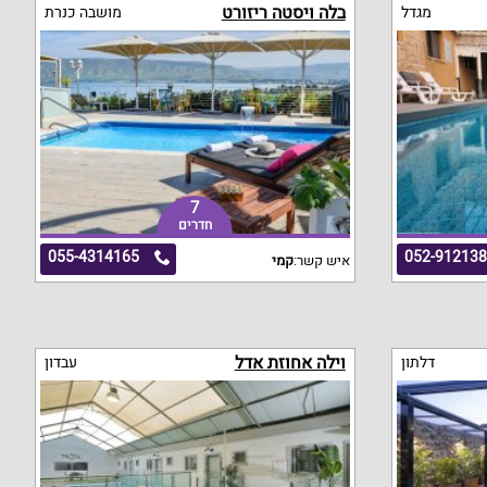
בלה ויסטה ריזורט
מגדל
מושבה כנרת
7
חדרים
055-4314165
052-91213
איש קשר:
קמי
וילה אחוזת אדל
דלתון
עבדון