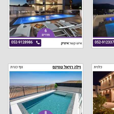
6
חדרים
052-9128986
052-91233
איש קשר:
איציק
וילה רויאל טווינס
כלנית
נוף כנרת
8