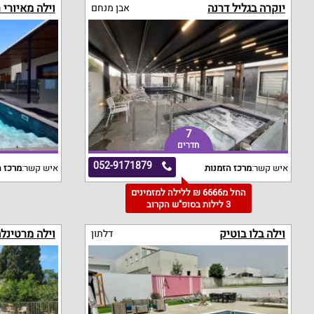
יוקרה בגליל דרנה
וילה מאיורי 
אבן מנחם
7
חדרים
052-9171879
איש קשר:
מרכז הזמנות
איש קשר:
מרכז ה
החל מ6666 ₪ ללילה למזמינים
3 לילות בסופ"ש הקרוב
וילה בלו בוטיק
וילה מרטינל
דלתון