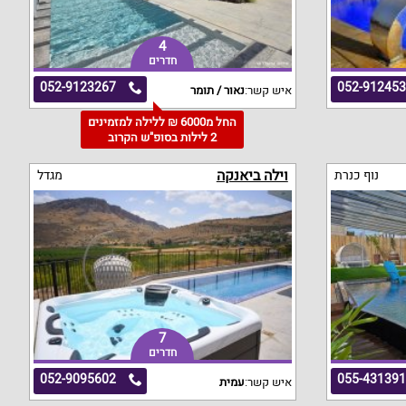
4
חדרים
052-9123267
052-91245
איש קשר:
נאור / תומר
החל מ6000 ₪ ללילה למזמינים
2 לילות בסופ"ש הקרוב
וילה ביאנקה
נוף כנרת
מגדל
7
חדרים
052-9095602
055-43139
איש קשר:
עמית