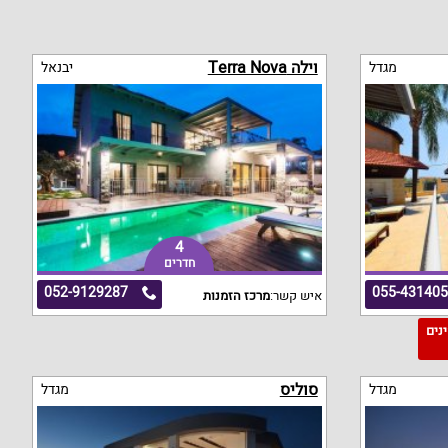
וילה Terra Nova
מגדל
יבנאל
4
חדרים
052-9129287
055-43140
איש קשר:
מרכז הזמנות
מינים
סוליס
מגדל
מגדל