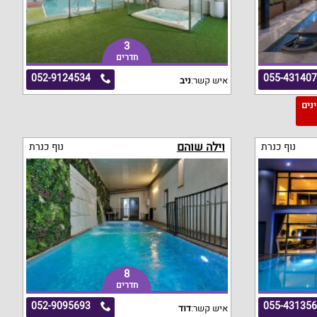
3
חדרים
052-9124534
055-43140
איש קשר:
ניב
מינים
וילה שוהם
נוף כנרת
נוף כנרת
8
חדרים
052-9095693
055-43135
איש קשר:
דוד