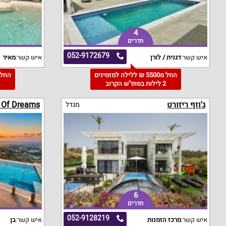
4
חדרים
052-9172679
איש קשר:
דגנית / לורן
איש קשר:
מאיר
החל מ5500 ₪ ללילה למזמינים
2 לילות בסופ"ש הקרוב
2
ג'וזף ריזורט
e Of Dreams
מגדל
6
חדרים
052-9128219
איש קשר:
מרכז הזמנות
איש קשר:
בן